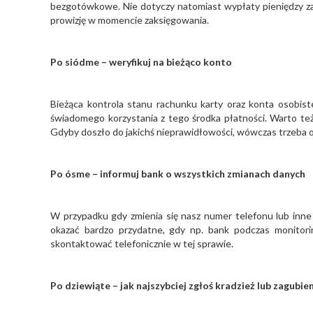
bezgotówkowe. Nie dotyczy natomiast wypłaty pieniędzy za 
prowizję w momencie zaksięgowania.
Po siódme – weryfikuj na bieżąco konto
Bieżąca kontrola stanu rachunku karty oraz konta osobis
świadomego korzystania z tego środka płatności. Warto te
Gdyby doszło do jakichś nieprawidłowości, wówczas trzeba o
Po ósme – informuj bank o wszystkich zmianach danych
W przypadku gdy zmienia się nasz numer telefonu lub inn
okazać bardzo przydatne, gdy np. bank podczas monitorin
skontaktować telefonicznie w tej sprawie.
Po dziewiąte – jak najszybciej zgłoś kradzież lub zagubie