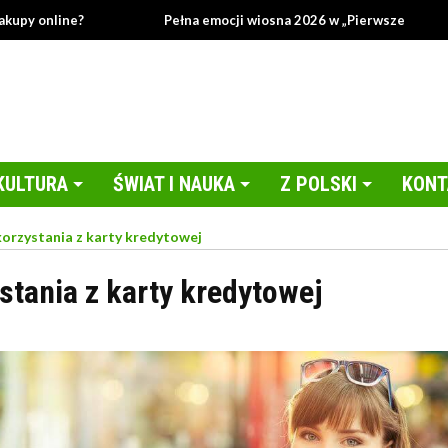
ine?
Pełna emocji wiosna 2026 w „Pierwszej miłości”!
KULTURA
ŚWIAT I NAUKA
Z POLSKI
KONT
korzystania z karty kredytowej
stania z karty kredytowej