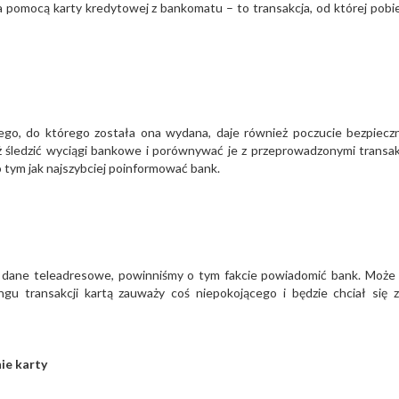
pomocą karty kredytowej z bankomatu – to transakcja, od której pobie
tego, do którego została ona wydana, daje również poczucie bezpiecz
ż śledzić wyciągi bankowe i porównywać je z przeprowadzonymi transak
 tym jak najszybciej poinformować bank.
e dane teleadresowe, powinniśmy o tym fakcie powiadomić bank. Może 
gu transakcji kartą zauważy coś niepokojącego i będzie chciał się 
nie karty