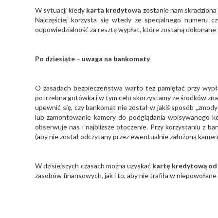
W sytuacji kiedy
karta kredytowa
zostanie nam skradziona lu
Najczęściej korzysta się wtedy ze specjalnego numeru 
odpowiedzialność za resztę wypłat, które zostaną dokonane ze
Po dziesiąte – uwaga na bankomaty
O zasadach bezpieczeństwa warto też pamiętać przy wypła
potrzebna gotówka i w tym celu skorzystamy ze środków znajd
upewnić się, czy bankomat nie został w jakiś sposób „zmodyf
lub zamontowanie kamery do podglądania wpisywanego kod
obserwuje nas i najbliższe otoczenie. Przy korzystaniu z b
(aby nie został odczytany przez ewentualnie założoną kamerę
W dzisiejszych czasach można uzyskać
kartę kredytową od 
zasobów finansowych, jak i to, aby nie trafiła w niepowołane 