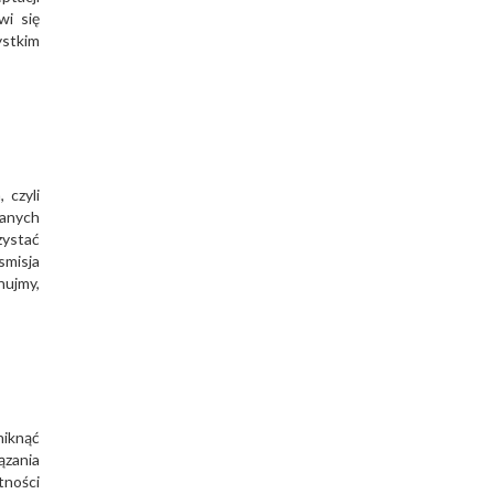
wi się
ystkim
 czyli
ianych
zystać
smisja
nujmy,
niknąć
ązania
tności