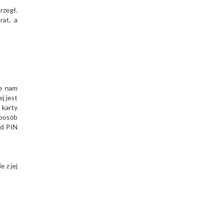
rzegł.
rat, a
ie nam
j jest
 karty
sposób
od PIN
 z jej