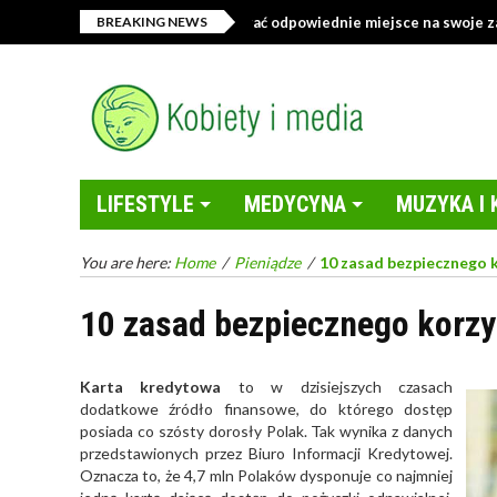
lep z tekstyliami – jak wybrać odpowiednie miejsce na swoje zakupy onl
BREAKING NEWS
LIFESTYLE
MEDYCYNA
MUZYKA I 
You are here:
Home
/
Pieniądze
/
10 zasad bezpiecznego 
10 zasad bezpiecznego korzy
Karta kredytowa
to w dzisiejszych czasach
dodatkowe źródło finansowe, do którego dostęp
posiada co szósty dorosły Polak. Tak wynika z danych
przedstawionych przez Biuro Informacji Kredytowej.
Oznacza to, że 4,7 mln Polaków dysponuje co najmniej