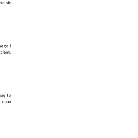
ra się
nego i
cjami.
się to
z nami