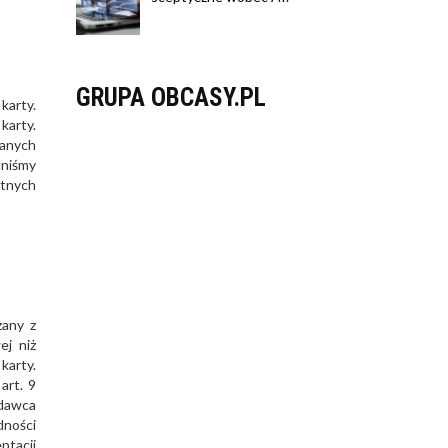
GRUPA OBCASY.PL
karty.
karty.
danych
nniśmy
atnych
zany z
ej niż
karty.
art. 9
edawca
dności
ptacji