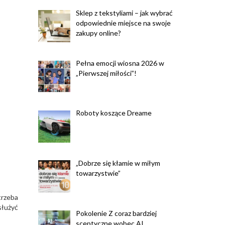
Sklep z tekstyliami – jak wybrać
odpowiednie miejsce na swoje
zakupy online?
Pełna emocji wiosna 2026 w
„Pierwszej miłości”!
Roboty koszące Dreame
„Dobrze się kłamie w miłym
towarzystwie”
trzeba
służyć
Pokolenie Z coraz bardziej
sceptyczne wobec AI.