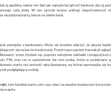
b ją zgubimy, należy ten fakt jak najszybciej zgłosić bankowi, aby ją zast
czynnego całą dobę. W ten sposób można uniknąć niepotrzebnych st
 skradzionej karty, bierze na siebie bank.
cie pieniędzy z bankomatu. Może się bowiem zdarzyć, że akurat będz
ujących się na karcie kredytowej. Przed rozpoczęciem transakcji najlepie
ikowany” przez złodziei, np. poprzez nałożenie nakładki czytającej kod z
u PIN, oraz czy w sąsiedztwie nie stoi osoba, która w podejrzany 
ankomatu warto też zasłonić ręką klawiaturę, na której wprowadza się k
 lub podglądającą osobę).
ręki
, tym bardziej warto cały czas mieć na uwadze bezpieczne korzystanie
ręce.apita