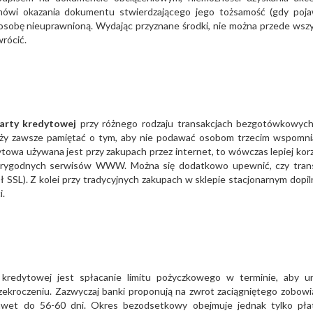
dmówi okazania dokumentu stwierdzającego jego tożsamość (gdy poja
z osobę nieuprawnioną. Wydając przyznane środki, nie można przede wsz
rócić.
karty kredytowej
przy różnego rodzaju transakcjach bezgotówkowych,
należy zawsze pamiętać o tym, aby nie podawać osobom trzecim wspomn
edytowa używana jest przy zakupach przez internet, to wówczas lepiej kor
arygodnych serwisów WWW. Można się dodatkowo upewnić, czy tran
SSL). Z kolei przy tradycyjnych zakupach w sklepie stacjonarnym dopil
i.
 kredytowej jest spłacanie limitu pożyczkowego w terminie, aby u
ekroczeniu. Zazwyczaj banki proponują na zwrot zaciągniętego zobowi
nawet do 56-60 dni. Okres bezodsetkowy obejmuje jednak tylko pła