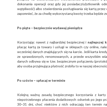
dokonania operacji oraz gdy jej posiadacz/użytkownik o
wątpliwość) albo stwierdzenia posługiwania się kartą prze
zapomnieć, że za chwilę wykorzystaną kwotę trzeba będzie zw
Po piąte – bezpiecznie wydawaj pieniądze
Korzystając nawet z najbardziej bezpiecznej i
najlepszej 
płacąc kartą za towary i usługi w sklepach czy online, 
wcześniej danych znajdujących się na karcie. Jeśli karta kr
ze sprawdzonych, renomowanych, a przede wszystkim wi
danych odbywa się w tzw. bezpiecznym połączeniu (protokół 
aby osoba przyjmująca płatność zrobiła to w naszej obecnośc
Po szóste – spłacaj w terminie
Kolejną ważną zasadą bezpiecznego korzystania z karty
niepotrzebnego płacenia dodatkowych odsetek po jego prz
30–31 dni, choć niektóre z nich odraczają ten termin 