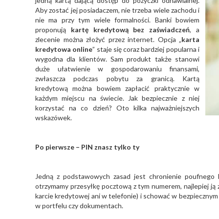
jedną kartą dającą dostęp do pożyczki odnawialnej.
Aby zostać jej posiadaczem, nie trzeba wiele zachodu i
nie ma przy tym wiele formalności. Banki bowiem
proponują
kartę kredytową bez zaświadczeń
, a
zlecenie można złożyć przez internet. Opcja „
karta
kredytowa online
” staje się coraz bardziej popularna i
wygodna dla klientów. Sam produkt także stanowi
duże ułatwienie w gospodarowaniu finansami,
zwłaszcza podczas pobytu za granicą. Kartą
kredytową można bowiem zapłacić praktycznie w
każdym miejscu na świecie. Jak bezpiecznie z niej
korzystać na co dzień? Oto kilka najważniejszych
wskazówek.
Po pierwsze – PIN znasz tylko ty
Jedną z podstawowych zasad jest chronienie poufnego ko
otrzymamy przesyłkę pocztową z tym numerem, najlepiej ją 
karcie kredytowej ani w telefonie) i schować w bezpiecznym m
w portfelu czy dokumentach.