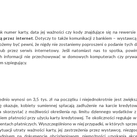
jak numer karty, data jej ważności czy kody znajdujące się na rewersie 
ą przez internet
. Dotyczy to także komunikacji z bankiem – wystawcą 
możemy być pewni, że nigdy nie zostaniemy poproszeni o podanie tych 
lub przez serwis internetowy. Jeśli natomiast nas to spotka, powi
ych informacji nie przechowywać w domowych komputerach czy pryw
m szpiegujący.
dnio wynosi on 3,5 tys. zł na początku i niejednokrotnie jest zwięks
ię okazuje, kobiety sumiennej spłacają zadłużenie na karcie kredytow
 skorzystać z możliwości określenia np. limitu dziennego wydatków z 
em płatności przy użyciu karty kredytowej. Te okoliczności reguluje w 
mentach płatniczych. Wyszczególniono w niej przypadki, w których sprz
tuacji utraty ważności karty, jej zastrzeżenia przez wystawcę, niezgo
odpisem na dokumencie obciążeniowym, niemożności uzyskania akce