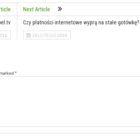
ticle
Next Article
el.tv
Czy płatności internetowe wyprą na stałe gotówkę?
016
26 LUTEGO 2016
 marked *