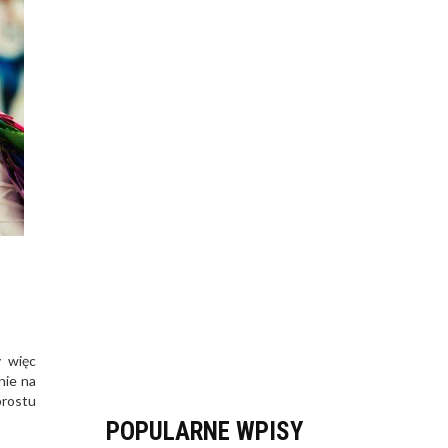
y więc
nie na
prostu
POPULARNE WPISY