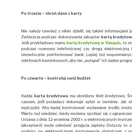
Po trzecie – chroń dane z karty
Nie należy również z nikim dzielić się takimi informacjami 
Zwłaszcza podczas dokonywania zakupów
kartą kredytow
Jeśli przykładowo mamy
kartę kredytową w Vanquis
, to 
podczas rozmowy telefonicznej czy drogą elektroniczną 
niezwłocznie poinformować bank. Lepiej też wspomnian
telefonach komórkowych, aby nie „wyłapał” ich żaden progra
Po czwarte – kontroluj swój budżet
Każda
karta kredytowa
ma określony limit kredytowy. Śre
czasem, jeśli posiadacz dokonuje spłat w terminie. Jak s
mężczyźni. Aby lepiej kontrolować wydawane środki, można
Warto też wiedzieć, kiedy możemy spotkać się z ograniczeni
Ustawa z dnia 12 września 2002 r. o elektronicznych instru
(akceptant) może odmówić przyjęcia zapłaty. Dotyczy to sy
podpisu na elektronicznym instrumencie płatniczym z p