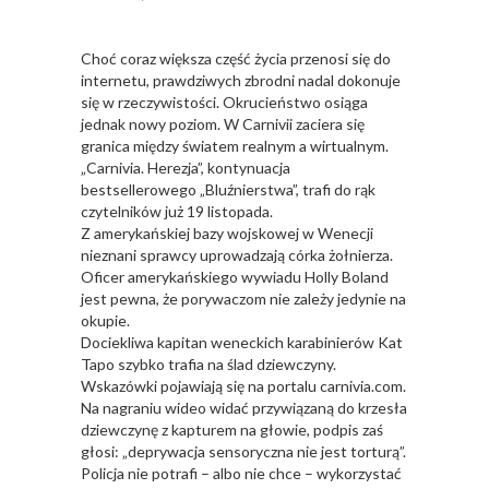
Choć coraz większa część życia przenosi się do
internetu, prawdziwych zbrodni nadal dokonuje
się w rzeczywistości. Okrucieństwo osiąga
jednak nowy poziom. W Carnivii zaciera się
granica między światem realnym a wirtualnym.
„Carnivia. Herezja”, kontynuacja
bestsellerowego „Bluźnierstwa”, trafi do rąk
czytelników już 19 listopada.
Z amerykańskiej bazy wojskowej w Wenecji
nieznani sprawcy uprowadzają córka żołnierza.
Oficer amerykańskiego wywiadu Holly Boland
jest pewna, że porywaczom nie zależy jedynie na
okupie.
Dociekliwa kapitan weneckich karabinierów Kat
Tapo szybko trafia na ślad dziewczyny.
Wskazówki pojawiają się na portalu carnivia.com.
Na nagraniu wideo widać przywiązaną do krzesła
dziewczynę z kapturem na głowie, podpis zaś
głosi: „deprywacja sensoryczna nie jest torturą”.
Policja nie potrafi – albo nie chce – wykorzystać