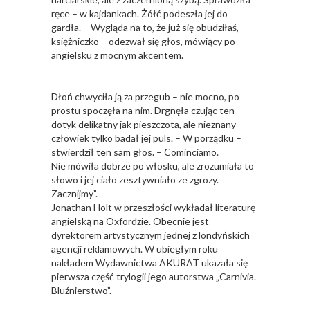
ręce – w kajdankach. Żółć podeszła jej do
gardła. – Wygląda na to, że już się obudziłaś,
księżniczko – odezwał się głos, mówiący po
angielsku z mocnym akcentem.
Dłoń chwyciła ją za przegub – nie mocno, po
prostu spoczęła na nim. Drgnęła czując ten
dotyk delikatny jak pieszczota, ale nieznany
człowiek tylko badał jej puls. – W porządku –
stwierdził ten sam głos. – Cominciamo.
Nie mówiła dobrze po włosku, ale zrozumiała to
słowo i jej ciało zesztywniało ze zgrozy.
Zacznijmy”.
Jonathan Holt w przeszłości wykładał literaturę
angielską na Oxfordzie. Obecnie jest
dyrektorem artystycznym jednej z londyńskich
agencji reklamowych. W ubiegłym roku
nakładem Wydawnictwa AKURAT ukazała się
pierwsza część trylogii jego autorstwa „Carnivia.
Bluźnierstwo”.