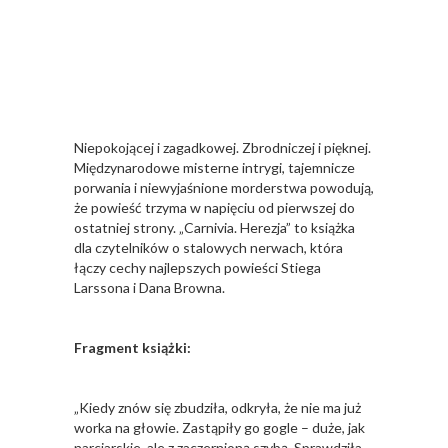
Niepokojącej i zagadkowej. Zbrodniczej i pięknej.
Międzynarodowe misterne intrygi, tajemnicze
porwania i niewyjaśnione morderstwa powodują,
że powieść trzyma w napięciu od pierwszej do
ostatniej strony. „Carnivia. Herezja” to książka
dla czytelników o stalowych nerwach, która
łączy cechy najlepszych powieści Stiega
Larssona i Dana Browna.
Fragment książki:
„Kiedy znów się zbudziła, odkryła, że nie ma już
worka na głowie. Zastąpiły go gogle – duże, jak
narciarskie, ale z zaczernioną szybą. Sprawdziła