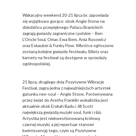
Wakacyjny weekend 20-21 lipca br. zapowiada
się wyjątkowo gorąco: obok Angie Stone na
dziedzińcu przepięknego Pałacu Branickich
zagrają gwiazdy zagraniczne i polskie – Ben
L’Oncle Soul, Omar, Ewa Bem, Ania Rusowicz
oraz Eskaubei & Funky Flow. Wkrótce ogłoszone
zostaną kolejne gwiazdy festiwalu. Bilety oraz
karnety na festiwal są dostępne w sprzedaży
ogólnopolskiej.
21 lipca, drugiego dnia Pozytywne Wibracje
Festival, zagra jedna z najważniejszych artystek
gatunku neo-soul – Angie Stone. Porównywana
przez świat do Arethy Franklin wokalistka jest
aktualnie obok Erykah Badu i Jill Scott
największą gwiazdą muzyki soul, funk i r&b.
Artystka jest niekwestionowaną królową
czarnej muzyki, a jej repertuar stanowi
kwintesencję tego, czym są Pozytywne