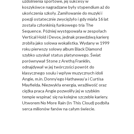
uzdolnienia sportowe, jej sukcesy w
koszykówce nagradzane były stypendium aż do
ukończenia szkoły. Zamiłowanie do muzyki i
poezji ostatecznie zwyciężyło i gdy miała 16 lat
została członkinią funkowego tria The
Sequence. Później występowała w zespołach
Vertical Hold i Devox, jednak prawdziwą karierę
zrobiła jako solowa wokalistka. Wydany w 1999
roku pierwszy solowy album Black Diamond
szybko uzyskał status platynowego. Świat
porównywał Stone z Arethą Franklin,
odnajdywał w jej twórczości powrót do
klasycznego soulu i wpływ muzycznych idoli
Angie, m.in. Donny‘ego Hathaway‘a i Curtisa
Mayfielda. Niezwykła energia, wrażliwość oraz
ciężka praca Angie pozwoliły jej w szybkim
tempie wspinać się na kolejne szczeble kariery.
Utworem No More Rain (In This Cloud) podbiła
serca milionów fanów na całym świecie.