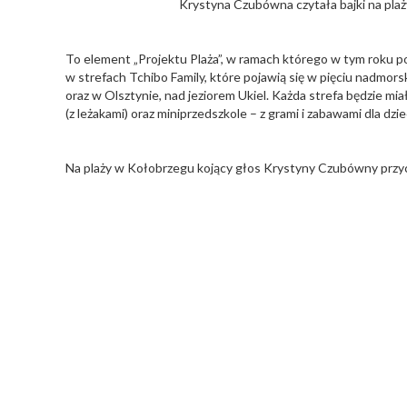
Krystyna Czubówna czytała bajki na plaż
To element „Projektu Plaża”, w ramach którego w tym roku pow
w strefach Tchibo Family, które pojawią się w pięciu nadmo
oraz w Olsztynie, nad jeziorem Ukiel. Każda strefa będzie mi
(z leżakami) oraz miniprzedszkole – z grami i zabawami dla dzie
Na plaży w Kołobrzegu kojący głos Krystyny Czubówny przyciąg