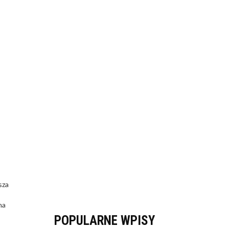
sza
na
POPULARNE WPISY