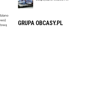
dziano
owo)
GRUPA OBCASY.PL
ażową