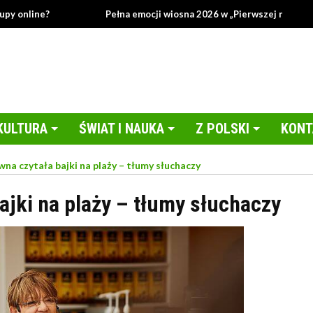
Pełna emocji wiosna 2026 w „Pierwszej miłości”!
KULTURA
ŚWIAT I NAUKA
Z POLSKI
KONT
na czytała bajki na plaży – tłumy słuchaczy
jki na plaży – tłumy słuchaczy