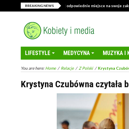
tekstyliami – jak wybrać odpowiednie miejsce na swoje zakupy online?
BREAKING NEWS
LIFESTYLE
MEDYCYNA
MUZYKA I 
You are here:
Home
/
Relacje
/
Z Polski
/
Krystyna Czubów
Krystyna Czubówna czytała ba