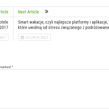
ticle
Next Article
otele
Smart wakacje, czyli najlepsze platformy i aplikacje,
 2017
które uwolnią od stresu związanego z podróżowan
2017
11 LIPCA 2017
 marked *