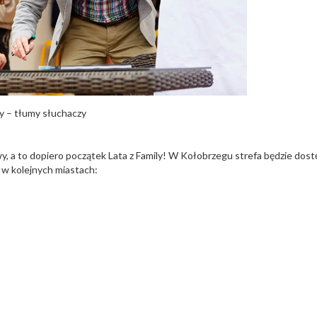
y – tłumy słuchaczy
wy, a to dopiero początek Lata z Family! W Kołobrzegu strefa będzie dos
e w kolejnych miastach: