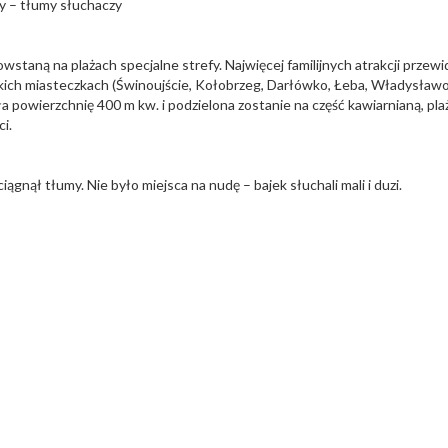
y – tłumy słuchaczy
staną na plażach specjalne strefy. Najwięcej familijnych atrakcji przewi
rskich miasteczkach (Świnoujście, Kołobrzeg, Darłówko, Łeba, Władysław
ała powierzchnię 400 m kw. i podzielona zostanie na część kawiarnianą, pl
ci.
nął tłumy. Nie było miejsca na nudę – bajek słuchali mali i duzi.