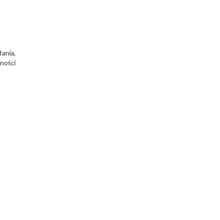
łania,
wności