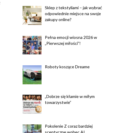
z
Sklep z tekstyliami – jak wybrać
odpowiednie miejsce na swoje
zakupy online?
Pełna emocji wiosna 2026 w
„Pierwszej miłości”!
Roboty koszące Dreame
„Dobrze się kłamie w miłym
towarzystwie”
Pokolenie Z coraz bardziej
sceptyczne wobec AI.