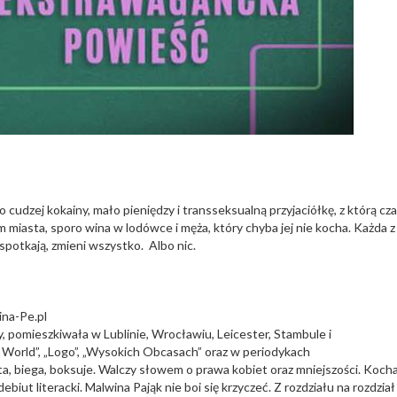
o cudzej kokainy, mało pieniędzy i transseksualną przyjaciółkę, z którą cz
m miasta, sporo wina w lodówce i męża, który chyba jej nie kocha. Każda z
 spotkają, zmieni wszystko. Albo nic.
ina-Pe.pl
 pomieszkiwała w Lublinie, Wrocławiu, Leicester, Stambule i
 World”, „Logo”, „Wysokich Obcasach” oraz w periodykach
zyta, biega, boksuje. Walczy słowem o prawa kobiet oraz mniejszości. Koch
 debiut literacki. Malwina Pająk nie boi się krzyczeć. Z rozdziału na rozdział