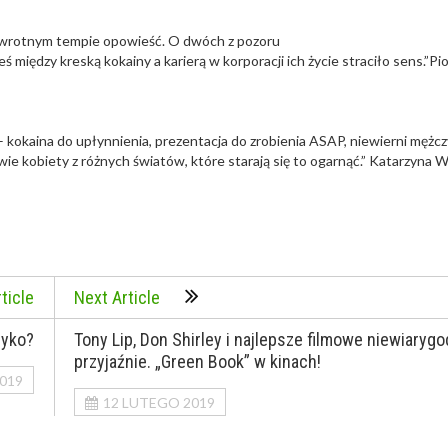
 zawrotnym tempie opowieść. O dwóch z pozoru
 między kreską kokainy a karierą w korporacji ich życie straciło sens.”Pio
kokaina do upłynnienia, prezentacja do zrobienia ASAP, niewierni mężcz
wie kobiety z różnych światów, które starają się to ogarnąć.” Katarzyna 
ticle
Next Article
zyko?
Tony Lip, Don Shirley i najlepsze filmowe niewiaryg
przyjaźnie. „Green Book” w kinach!
019
12 LUTEGO 2019