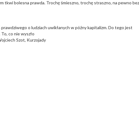
rym tkwi bolesna prawda. Trochę śmieszno, trochę straszno, na pewno be
oś prawdziwego o ludziach uwikłanych w późny kapitalizm. Do tego jest
 To, co nie wyszło
Wojciech Szot, Kurzojady