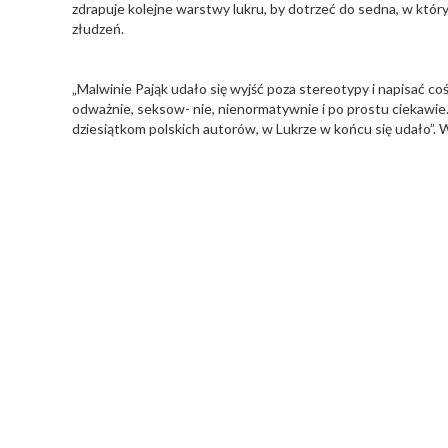
zdrapuje kolejne warstwy lukru, by dotrzeć do sedna, w któ
złudzeń.
„Malwinie Pająk udało się wyjść poza stereotypy i napisać c
odważnie, seksow- nie, nienormatywnie i po prostu ciekawie.
dziesiątkom polskich autorów, w Lukrze w końcu się udało”. 