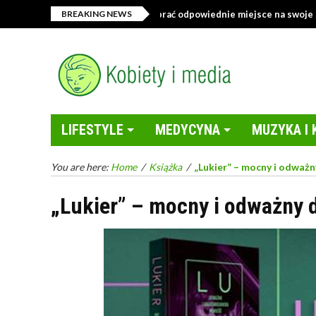
Sklep z tekstyliami – jak wybrać odpowiednie miejsce na swoje zakupy
BREAKING NEWS
LIFESTYLE
MEDYCYNA
MUZYKA I 
You are here:
Home
/
Książka
/
„Lukier” – mocny i odważn
„Lukier” – mocny i odważny 