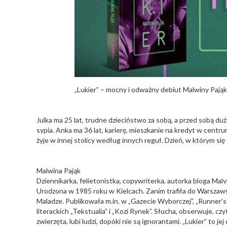
„Lukier” – mocny i odważny debiut Malwiny Pająk
Julka ma 25 lat, trudne dzieciństwo za sobą, a przed sobą duż
sypia. Anka ma 36 lat, karierę, mieszkanie na kredyt w centru
żyje w innej stolicy według innych reguł. Dzień, w którym się
Malwina Pająk
Dziennikarka, felietonistka, copywriterka, autorka bloga Malv
Urodzona w 1985 roku w Kielcach. Zanim trafiła do Warszawy,
Maladze. Publikowała m.in. w „Gazecie Wyborczej”, „Runner’s
literackich „Tekstualia” i „Kozi Rynek”. Słucha, obserwuje, c
zwierzęta, lubi ludzi, dopóki nie są ignorantami. „Lukier” to jej