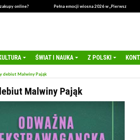
 online?
Pełna emocji wiosna 2026 w „Pierwszej miłości”!
KULTURA
ŚWIAT I NAUKA
Z POLSKI
KONT
y debiut Malwiny Pająk
debiut Malwiny Pająk