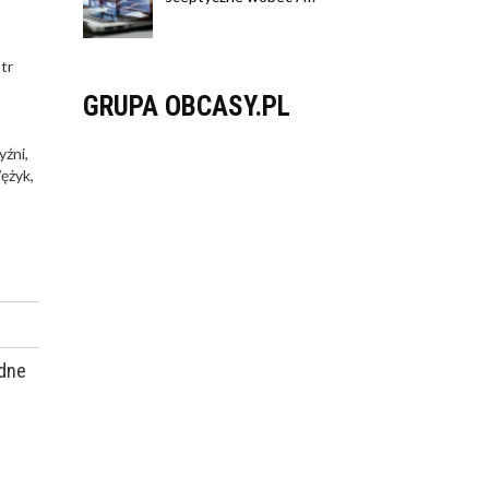
tr
GRUPA OBCASY.PL
yźni,
Wężyk,
odne