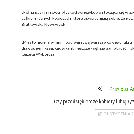
„Pełna pasji i gniewu, błyskotliwa językowo i tocząca się w
całkiem różnych kobietach, które uświadamiają sobie, że gdzieś
Bratkowski, Newsweek
„Miasto moje, a w nim – pod warstwą warszawkowego lukru – 
drag queen, kasa, kac gigant i jeszcze większa samotność. I d
Gazeta Wyborcza
Previous Ar
Czy przedsiębiorcze kobiety lubią ry
21 STYCZNIA 2