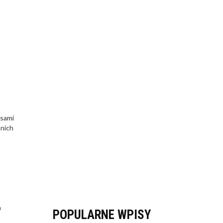
asami
 nich
a
POPULARNE WPISY