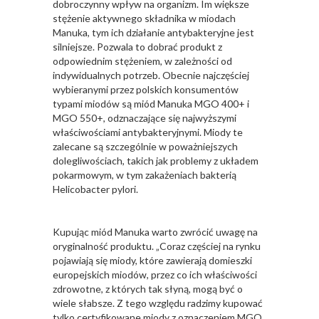
dobroczynny wpływ na organizm. Im większe
stężenie aktywnego składnika w miodach
Manuka, tym ich działanie antybakteryjne jest
silniejsze. Pozwala to dobrać produkt z
odpowiednim stężeniem, w zależności od
indywidualnych potrzeb. Obecnie najczęściej
wybieranymi przez polskich konsumentów
typami miodów są miód Manuka MGO 400+ i
MGO 550+, odznaczające się najwyższymi
właściwościami antybakteryjnymi. Miody te
zalecane są szczególnie w poważniejszych
dolegliwościach, takich jak problemy z układem
pokarmowym, w tym zakażeniach bakterią
Helicobacter pylori.
Kupując miód Manuka warto zwrócić uwagę na
oryginalność produktu. „Coraz częściej na rynku
pojawiają się miody, które zawierają domieszki
europejskich miodów, przez co ich właściwości
zdrowotne, z których tak słyną, mogą być o
wiele słabsze. Z tego względu radzimy kupować
tylko certyfikowane miody z oznaczeniem MGO,