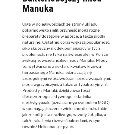
Manuka
Ulgę w dolegliwościach ze strony układu
pokarmowego i jelit przynieść mogą różne
preparaty dostępne w aptece, a także środki
naturalne. Ostatnio coraz większą popularność,
jako skuteczny środek pomagający w tych
problemach, nie tylko na świecie ale i w Polsce
zyskują nowozelandzkie miody Manuka. Miody
te, wytwarzane z nektaru kwiatów krzewu
herbacianego Manuka, odznaczają się
szczególnymi właściwościami przeciwzapalnymi,
przeciwgrzybiczymi, a także antybakteryjnymi.
Produkty z Manuki, dzięki zawartości
dietetycznego, aktywnego składnika
methylglyoxalu (oznaczanego symbolem MGO),
wspomagają leczenie wielu chorób, m.in. takie
jak zespól jelita drażliwego, wrzody żołądka, a
także zakażenia różnymi bakteriami, w tym
również Helicobacter pylori.