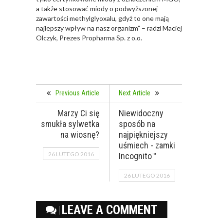
a także stosować miody o podwyższonej
zawartości methylglyoxalu, gdyż to one mają
najlepszy wpływ na nasz organizm” – radzi Maciej
Olczyk, Prezes Propharma Sp. z o.o.
Previous Article
Next Article
Marzy Ci się
Niewidoczny
smukła sylwetka
sposób na
na wiosnę?
najpiękniejszy
uśmiech - zamki
26 LUTEGO 2016
Incognito™
26 LUTEGO 2016
LEAVE A COMMENT