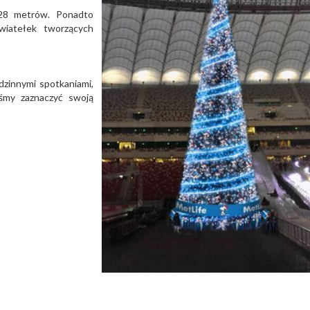
 28 metrów. Ponadto
iatełek tworzących
dzinnymi spotkaniami,
yśmy zaznaczyć swoją