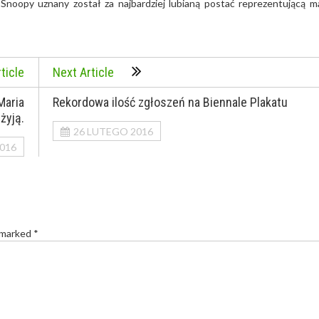
 Snoopy uznany został za najbardziej lubianą postać reprezentującą m
ticle
Next Article
Maria
Rekordowa ilość zgłoszeń na Biennale Plakatu
żyją.
26 LUTEGO 2016
016
 marked *