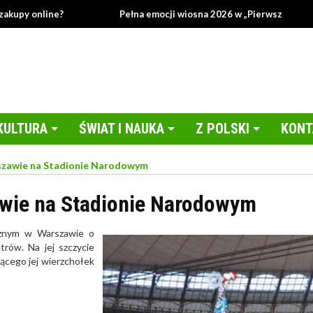
y online?
Pełna emocji wiosna 2026 w „Pierwszej miłości”!
KULTURA
ŚWIAT I NAUKA
Z POLSKI
KONT
szawie na Stadionie Narodowym
wie na Stadionie Narodowym
cznym w Warszawie o
rów. Na jej szczycie
ącego jej wierzchołek