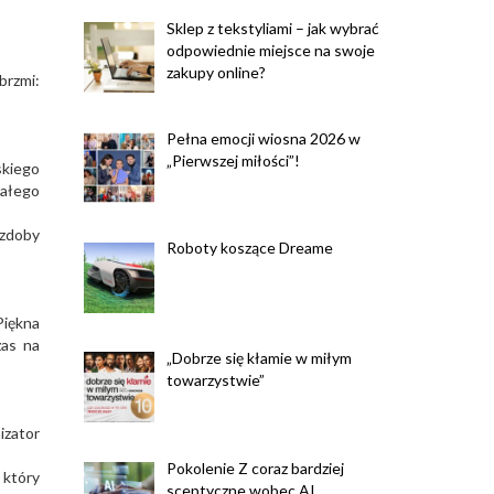
Sklep z tekstyliami – jak wybrać
odpowiednie miejsce na swoje
zakupy online?
brzmi:
Pełna emocji wiosna 2026 w
„Pierwszej miłości”!
skiego
ałego
ozdoby
Roboty koszące Dreame
Piękna
zas na
„Dobrze się kłamie w miłym
towarzystwie”
izator
Pokolenie Z coraz bardziej
 który
sceptyczne wobec AI.