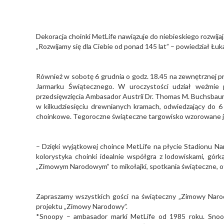
Dekoracja choinki MetLife nawiązuje do niebieskiego rozwija
„Rozwijamy się dla Ciebie od ponad 145 lat” – powiedział Łu
Również w sobotę 6 grudnia o godz. 18.45 na zewnętrznej
Jarmarku Świątecznego. W uroczystości udział weźmie 
przedsięwzięcia Ambasador Austrii Dr. Thomas M. Buchsbaum
w kilkudziesięciu drewnianych kramach, odwiedzający do 6
choinkowe. Tegoroczne świąteczne targowisko wzorowane jes
– Dzięki wyjątkowej choince MetLife na płycie Stadionu N
kolorystyka choinki idealnie współgra z lodowiskami, gór
„Zimowym Narodowym” to mikołajki, spotkania świąteczne, ot
Zapraszamy wszystkich gości na świąteczny „Zimowy Nar
projektu „Zimowy Narodowy”.
*Snoopy – ambasador marki MetLife od 1985 roku. Snoopy 