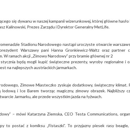
jącego się dywanu w naszej kampanii wizerunkowej, której główne hasło 
kasz Kalinowski, Prezes Zarządu i Dyrektor Generalny MetLife.
 promenadzie Stadionu Narodowego nastąpi uroczyste otwarcie warszaw
prezydent Warszawy pani Hanna Gronkiewicz-Waltz oraz partner c
. W ramach akcji „Zimowy Narodowy” przy bramie głównej nr 2
 stycznia będą mogli kupić świąteczne prezenty, wyroby regionalne i 
t na najlepszych austriackich jarmarkach.
arodowego, Zimowe Miasteczko zyskuje dodatkowy, świąteczny klimat. 
ką lodową i Ice Barem tworząc magiczny, zimowy obrazek. Najbliższy c
warcie Jarmarku, ale przede wszystkim jazda na łyżwach.
odowy” – mówi Katarzyna Ziemska, CEO Testa Communications, organ
to postać z komiksu „Fistaszki”. To przyjazny piesek rasy beagle,