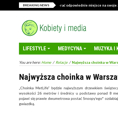
Sklep z tekstyliami – jak wybrać odpowiednie miejsce na swoje zakup
BREAKING NEWS
LIFESTYLE
MEDYCYNA
MUZYKA I 
You are here:
Home
/
Relacje
/
Najwyższa choinka w War
Najwyższa choinka w Warsza
„Choinka MetLife” będzie najwyższym drzewkiem świąte
wysokości 26 metrów i średnicy u podstawy ponad 8 met
pojawi się prawie dwumetrowa postać Snoopy’ego* ozdabiaj
gwiazdką.