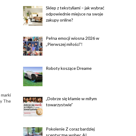
Sklep z tekstyliami – jak wybrać
odpowiednie miejsce na swoje
zakupy online?
Pełna emocji wiosna 2026 w
„Pierwszej miłości”!
Roboty koszące Dreame
 marki
„Dobrze się kłamie w miłym
zy The
towarzystwie”
Pokolenie Z coraz bardziej
sceptyczne wobec AI.