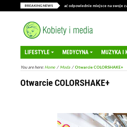
 z tekstyliami – jak wybrać odpowiednie miejsce na swoje zakupy online
BREAKING NEWS
LIFESTYLE
MEDYCYNA
MUZYKA I 
You are here:
Home
/
Moda
/
Otwarcie COLORSHAKE+
Otwarcie COLORSHAKE+