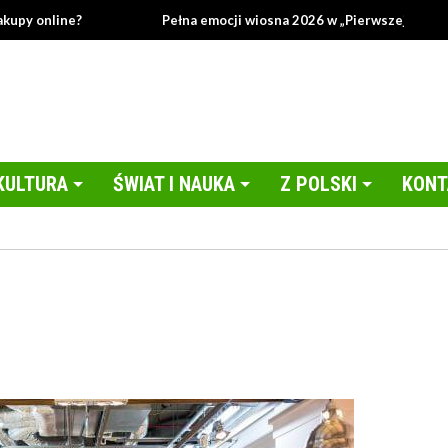
?
Pełna emocji wiosna 2026 w „Pierwszej miłości”!
KULTURA
ŚWIAT I NAUKA
Z POLSKI
KONT