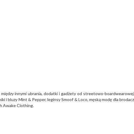
iędzy innymi ubrania, dodatki i gadżety od streetowo-boardwearowej
niki i bluzy Mint & Pepper, leginsy Smoof & Loco, męską modę dla brodac
ch Awake Clothing.