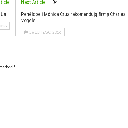
ticle
Next Article
Unii!
Penélope i Mónica Cruz rekomendują firmę Charles
Vögele
016
26 LUTEGO 2016
 marked *