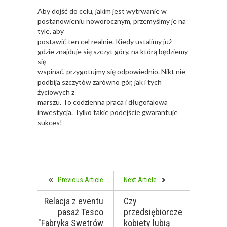
Aby dojść do celu, jakim jest wytrwanie w
postanowieniu noworocznym, przemyślmy je na
tyle, aby
postawić ten cel realnie. Kiedy ustalimy już
gdzie znajduje się szczyt góry, na którą będziemy
się
wspinać, przygotujmy się odpowiednio. Nikt nie
podbija szczytów zarówno gór, jak i tych
życiowych z
marszu. To codzienna praca i długofalowa
inwestycja. Tylko takie podejście gwarantuje
sukces!
Previous Article
Next Article
Relacja z eventu
Czy
pasaż Tesco
przedsiębiorcze
"Fabryka Swetrów
kobiety lubią