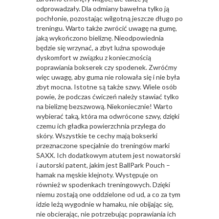
odprowadzały. Dla odmiany bawełna tylko ją
pochłonie, pozostając wilgotną jeszcze długo po
treningu. Warto także zwrócić uwagę na gumę,
jaką wykończono bieliznę. Nieodpowiednia
będzie się wrzynać, a zbyt luźna spowoduje
dyskomfort w związku z koniecznością
poprawiania bokserek czy spodenek. Zwróćmy
więc uwagę, aby guma nie rolowała się i nie była
zbyt mocna. Istotne są także szwy. Wiele osób
powie, że podczas ćwiczeń należy stawiać tylko
na bieliznę bezszwową. Niekoniecznie! Warto
wybierać taką, która ma odwrócone szwy, dzięki
czemu ich gładka powierzchnia przylega do
skóry. Wszystkie te cechy mają bokserki
przeznaczone specjalnie do treningów marki
SAXX. Ich dodatkowym atutem jest nowatorski
i autorski patent, jakim jest BallPark Pouch –
hamak na męskie klejnoty. Występuje on
również w spodenkach treningowych. Dzięki
niemu zostają one oddzielone od ud, a co za tym
idzie leżą wygodnie w hamaku, nie obijając się,
nie obcierając, nie potrzebując poprawiania ich