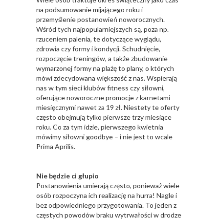
na podsumowanie mijającego roku i
przemyślenie postanowień noworocznych.
Wśród tych najpopularniejszych są, poza np.
rzuceniem palenia, te dotyczące wyglądu,
zdrowia czy formy i kondycji. Schudnięcie,
rozpoczęcie treningów, a także zbudowanie
wymarzonej formy na plażę to plany, o których
mówi zdecydowana większość z nas. Wspierają
nas w tym sieci klubów fitness czy siłowni,
oferujące noworoczne promocje z karnetami
miesięcznymi nawet za 19 zł. Niestety te oferty
często obejmują tylko pierwsze trzy miesiące
roku. Co za tym idzie, pierwszego kwietnia
mówimy siłowni goodbye – i nie jest to wcale
Prima Aprilis.
Nie będzie ci głupio
Postanowienia umierają często, ponieważ wiele
osób rozpoczyna ich realizację na hurra! Nagle i
bez odpowiedniego przygotowania. To jeden z
częstych powodów braku wytrwałości w drodze