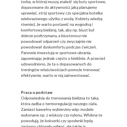
torba, w której muszą znaleźć się buty sportowe,
dopasowane do aktywności, jaką planujemy
uprawiać, strój sportowy czy specjalna butelka
wielorazowego użytku z wodą. Kobiety wiedzą
również, że warto postawić na wygodną i
komfortową bieliznę, tak, aby np. biust był
dobrze podtrzymany, a biustonosz nie
powodował odparzeń czy zwyczajnie nie
powodował dyskomfortu podczas ćwiczeń.
Panowie inwestują w sportowe ubrania,
zapominając jednak często o bieliźnie. A przecież
udowodniono, że ta o dopasowanych do
treningów właściwościach pomoże trenować
efektywnie, warto w nią zainwestować.
Praca u podstaw
Odpowiednia do trenowania bielizna to taka,
która zadba o termoregulację naszego ciała.
Zamiast bawełny wybierzmy więc modele
wykonane np. z wiskozy czy nylonu. Włókna te
powodują, że bokserki czy spodenki będą
zarówno chłonęły wilgoć, ale także ją