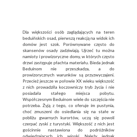
Dla większości osób zaglądających na teren
beduińskich osad, pierwszą reakcją na widok ich
domów jest szok. Porównywane często do
skansenów osady zadziwiają. Ujrzeć tu można
namioty i prowizoryczne domy, w których często
drzwi zastępuje płachta materiału. Bieda jednak
Beduinom nie przeszkadza, a do
prowizorycznych warunków są przyzwyczajeni.
Przecież jeszcze w połowie XX wieku większość
z nich prowadziła koczowniczy tryb życia i nie
posiadała stałego miejsca pobytu.
Współczesnym Beduinom wiele do szczęścia nie
potrzeba. Żyją z tego, co oferuje im pustynia,
choć zmuszeni do osiedlania się na stałe w
pobliżu gwarnych kurortów, uczą się powoli
czerpać zyski z turystyki. Większość z nich jest
gościnnie nastawiona do podróżników
odwiedzających ich wioski. Należy jednak