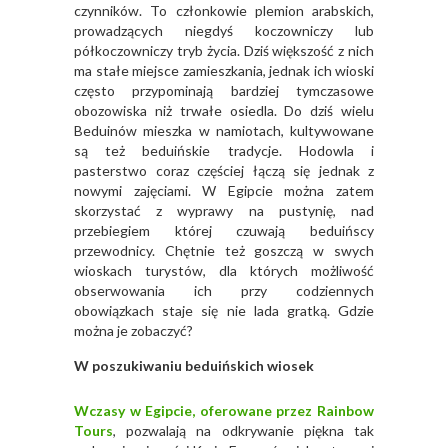
czynników. To członkowie plemion arabskich,
prowadzących niegdyś koczowniczy lub
półkoczowniczy tryb życia. Dziś większość z nich
ma stałe miejsce zamieszkania, jednak ich wioski
często przypominają bardziej tymczasowe
obozowiska niż trwałe osiedla. Do dziś wielu
Beduinów mieszka w namiotach, kultywowane
są też beduińskie tradycje. Hodowla i
pasterstwo coraz częściej łączą się jednak z
nowymi zajęciami. W Egipcie można zatem
skorzystać z wyprawy na pustynię, nad
przebiegiem której czuwają beduińscy
przewodnicy. Chętnie też goszczą w swych
wioskach turystów, dla których możliwość
obserwowania ich przy codziennych
obowiązkach staje się nie lada gratką. Gdzie
można je zobaczyć?
W poszukiwaniu beduińskich wiosek
Wczasy w Egipcie, oferowane przez Rainbow
Tours
, pozwalają na odkrywanie piękna tak