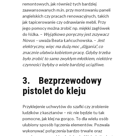
remontowych, jak również tych bardziej
zaawansowanych m.in. przy montowaniu paneli
angielskich czy pracach renowacyjnych, takich
jak tapicerowanie czy odnawianie mebli. Przy
jego pomocy można zrobić np. miękki zagłówek
do łóżka. –
Wyjątkowo poręczny jest zszywacz
Novus –
uważa Beata Łańcuchowska. –
Jest
elektryczny, więc ma dużą moc „dźgania”, co
znacznie ułatwia kobietom pracę. Gdyby trzeba
było zrobić to samo zwykłym młotkiem, niektóre
czynności byłyby o wiele bardziej uciążliwe.
3. Bezprzewodowy
pistolet do kleju
Przyklejenie uchwytów do szafki czy zrobienie
ludzików z kasztanów – nic nie będzie tu tak
pomocne, jak klej na gorąco. To dla wielu osób
ulubiony sposób łączenia elementów. Pozwala
wykonywać połączenia bardzo trwałe oraz