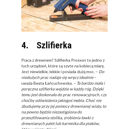
4.
Szlifierka
Praca z drewnem? Szlifierka Proxxon to jedno z
tych urządzeń, które są szyte na kobiecą miarę.
Jest niewielkie, lekkie i posiada dużą moc. –
Do
niedużych prac nadaje się wręcz idealnie
–
uważa Beata Łańcuchowska. –
Ta bardzo mała i
poręczna szlifierka wejdzie w każdy róg. Dzięki
temu jest doskonała do prac renowacyjnych, czy
choćby odświeżenia jakiegoś mebla. Choć nie
zbudujemy przy jej pomocy drewnianej wiaty, to
na pewno będzie niezastąpiona do
przeszlifowania stolika, zrobienia ławki z
drewnianych palet lub karmnika dla ptaków,