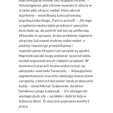
majsterkującej osobie, bez względu na płeć. –
Niezastąpione, gdy chcemy wywiercić dziurę w
ścianie albo skręcić mebel, który akurat
kupiłyśmy
– mówi Beata Łańcuchowska,
współautorka bloga „Pani to potrafi”. –
Do tego
urządzenia można także przykręcić specjalne
końcówki np. do polerki lub tarczę szlifierską.
Wszystko to sprawia, że bez problemu najpierw
skręcimy lub nawet zrobimy sobie mebel, a
później również go przeszlifujemy i
wypolerujemy.
Eksperci od narzędzi są zgodni.
Majsterkowiczki mogą wybierać spośród wielu
modeli ergonomicznych i lekkich urządzeń. W
domowych pracach można wykorzystać np.
wkrętarko-wiertarki Panasonic. –
Niewątpliwie
majsterkowanie znacznie ułatwiają nowoczesne
narzędzia, z których korzystać może praktycznie
każdy
– mówi Michał Grabowski, dyrektor
handlowy Lange Łukaszuk. –
Ich obsługa nie
wymaga dużo siły – są lekkie i dobrze leżą w
kobiecej dłoni. To znacznie poprawia komfort
pracy
.