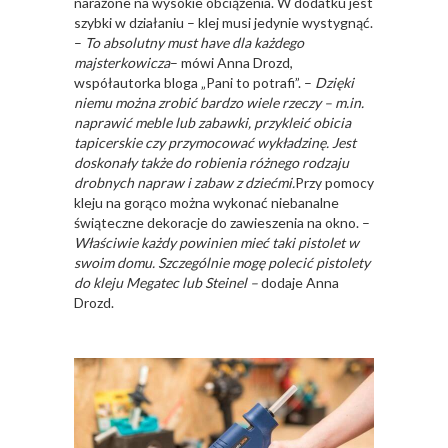
narażone na wysokie obciążenia. W dodatku jest
szybki w działaniu – klej musi jedynie wystygnąć.
–
To absolutny must have dla każdego
majsterkowicza
– mówi Anna Drozd,
współautorka bloga „Pani to potrafi”. –
Dzięki
niemu można zrobić bardzo wiele rzeczy – m.in.
naprawić meble lub zabawki, przykleić obicia
tapicerskie czy przymocować wykładzinę. Jest
doskonały także do robienia różnego rodzaju
drobnych napraw i zabaw z dziećmi.
Przy pomocy
kleju na gorąco można wykonać niebanalne
świąteczne dekoracje do zawieszenia na okno. –
Właściwie każdy powinien mieć taki pistolet w
swoim domu. Szczególnie mogę polecić pistolety
do kleju Megatec lub Steinel –
dodaje Anna
Drozd.