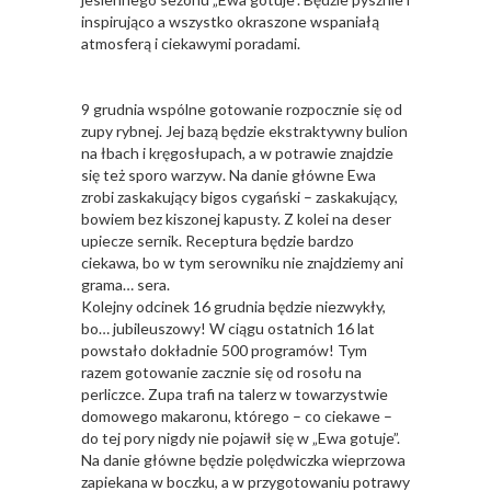
inspirująco a wszystko okraszone wspaniałą
atmosferą i ciekawymi poradami.
9 grudnia wspólne gotowanie rozpocznie się od
zupy rybnej. Jej bazą będzie ekstraktywny bulion
na łbach i kręgosłupach, a w potrawie znajdzie
się też sporo warzyw. Na danie główne Ewa
zrobi zaskakujący bigos cygański – zaskakujący,
bowiem bez kiszonej kapusty. Z kolei na deser
upiecze sernik. Receptura będzie bardzo
ciekawa, bo w tym serowniku nie znajdziemy ani
grama… sera.
Kolejny odcinek 16 grudnia będzie niezwykły,
bo… jubileuszowy! W ciągu ostatnich 16 lat
powstało dokładnie 500 programów! Tym
razem gotowanie zacznie się od rosołu na
perliczce. Zupa trafi na talerz w towarzystwie
domowego makaronu, którego – co ciekawe –
do tej pory nigdy nie pojawił się w „Ewa gotuje”.
Na danie główne będzie polędwiczka wieprzowa
zapiekana w boczku, a w przygotowaniu potrawy