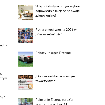
Sklep z tekstyliami – jak wybrać
odpowiednie miejsce na swoje
zakupy online?
Pełna emocji wiosna 2026 w
„Pierwszej miłości”!
iechy,
Roboty koszące Dreame
ez
„Dobrze się kłamie w miłym
 czym
towarzystwie”
i, a
Pokolenie Z coraz bardziej
sceptyczne wobec AI.