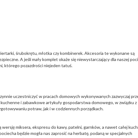
ertarki, śrubokrętu, młotka czy kombinerek. Akcesoria te wykonane są
ezpieczne. A jeśli mały komplet okaże się niewystarczający dla naszej poc
i, którego pozazdrości niejeden tatuś.
e czynnie uczestniczyć w pracach domowych wykonywanych zazwyczaj prz
ria kuchenne i zabawkowe artykuły gospodarstwa domowego, w związku z
otowywaniu potraw, jak i w codziennych porządkach.
ersję miksera, ekspresu do kawy, patelni, garnków, a nawet całej kuchn
pociecha będzie mogła nas zaprosić na herbatę, podaną w specjalnych