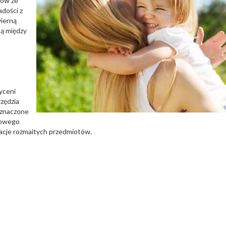
tów ze
adości z
wierną
ą między
yceni
zędzia
eznaczone
kowego
acje rozmaitych przedmiotów.