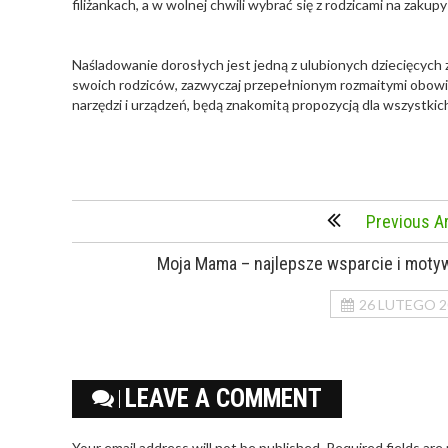
filiżankach, a w wolnej chwili wybrać się z rodzicami na zak
Naśladowanie dorosłych jest jedną z ulubionych dziecięcych
swoich rodziców, zazwyczaj przepełnionym rozmaitymi obowi
narzędzi i urządzeń, będą znakomitą propozycją dla wszystki
Previous Ar
Moja Mama – najlepsze wsparcie i moty
26 LUTEGO 2
LEAVE A COMMENT
Your email address will not be published. Required fields are