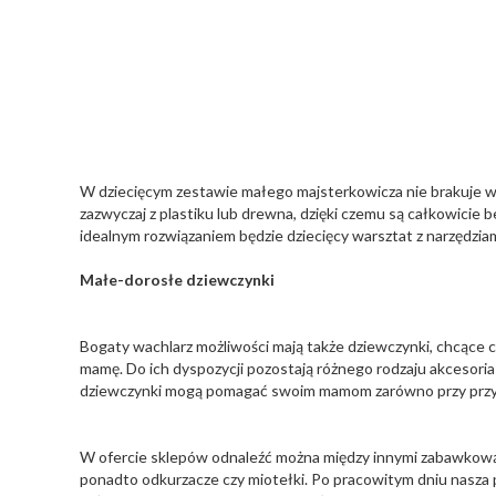
W dziecięcym zestawie małego majsterkowicza nie brakuje wi
zazwyczaj z plastiku lub drewna, dzięki czemu są całkowicie b
idealnym rozwiązaniem będzie dziecięcy warsztat z narzędziam
Małe-dorosłe dziewczynki
Bogaty wachlarz możliwości mają także dziewczynki, chcąc
mamę. Do ich dyspozycji pozostają różnego rodzaju akceso
dziewczynki mogą pomagać swoim mamom zarówno przy przyg
W ofercie sklepów odnaleźć można między innymi zabawkową w
ponadto odkurzacze czy miotełki. Po pracowitym dniu nasza 