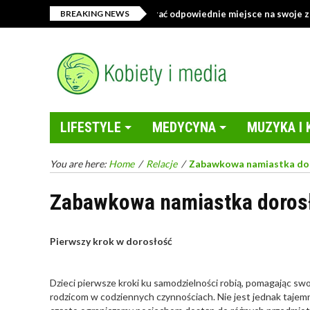
Sklep z tekstyliami – jak wybrać odpowiednie miejsce na swoje zakupy
BREAKING NEWS
LIFESTYLE
MEDYCYNA
MUZYKA I 
You are here:
Home
/
Relacje
/
Zabawkowa namiastka dor
Zabawkowa namiastka dorosł
Pierwszy krok w dorosłość
Dzieci pierwsze kroki ku samodzielności robią, pomagając sw
rodzicom w codziennych czynnościach. Nie jest jednak tajemn