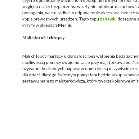
często ograniczamy pociechom dostęp do różnych przedmio
względu na ich bezpieczeństwo. By nie odbierać maluchowi r
pomagania, warto zadbać o odpowiednie akcesoria, będące 
kopią prawdziwych urządzeń. Tego typu
zabawki
dostępne s
innymi w sklepach
Merlin.
Mali-dorośli chłopcy
Mali chłopcy marzący o dorosłości bez wątpienia będą zachw
możliwością pomocy swojemu tacie przy majsterkowaniu. Nar
używane do drobnych napraw w domu nie są oczywiście prz
dla dzieci, dlatego świetnym pomysłem będzie zakup zabaw
zestawu małego majsterkowicza, który tworzą kolorowe imit