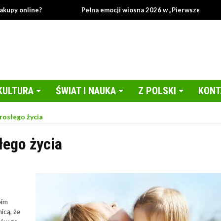
 online?
Pełna emocji wiosna 2026 w „Pierwszej miłości”!
KULTURA
ŚWIAT I NAUKA
Z POLSKI
KONT
osłego życia
ego życia
oim
icą, że