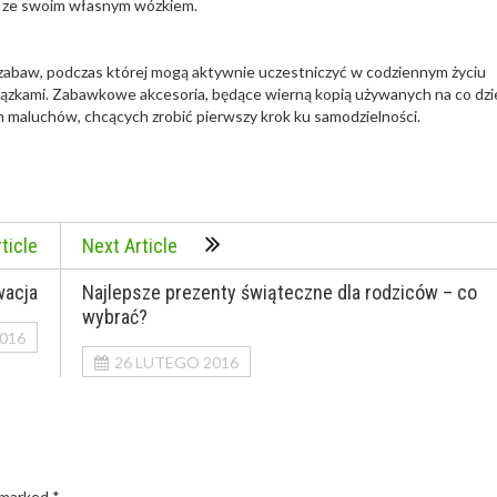
upy ze swoim własnym wózkiem.
 zabaw, podczas której mogą aktywnie uczestniczyć w codziennym życiu
ązkami. Zabawkowe akcesoria, będące wierną kopią używanych na co dzi
ch maluchów, chcących zrobić pierwszy krok ku samodzielności.
ticle
Next Article
wacja
Najlepsze prezenty świąteczne dla rodziców – co
wybrać?
016
26 LUTEGO 2016
 marked *