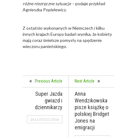
różne niezręczne sytuacje –
podaje przykład
Agnieszka Popielewicz.
Z ostatnio wykonanych w Niemczech i kilku
innych krajach Europy badań wynika, że kobiety
mają coraz śmielsze pomysły na spędzenie
wieczoru panieńskiego.
Previous Article
Next Article
Super Jazda
Anna
gwiazd i
Wendzikowska
dziennikarzy
pisze książkę o
polskiej Bridget
26 LUTEGO 2016
Jones na
emigracji