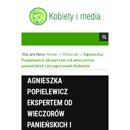
You are here:
Home
/
Ploteczki
/
Agnieszka
Popielewicz ekspertem od wieczorów
panieńskich i przygotowań ślubnych
AGNIESZKA
POPIELEWICZ
EKSPERTEM OD
WIECZORÓW
PANIEŃSKICH I