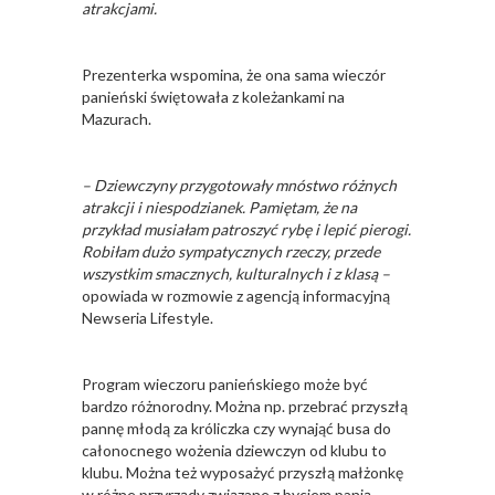
atrakcjami.
Prezenterka wspomina, że ona sama wieczór
panieński świętowała z koleżankami na
Mazurach.
– Dziewczyny przygotowały mnóstwo różnych
atrakcji i niespodzianek. Pamiętam, że na
przykład musiałam patroszyć rybę i lepić pierogi.
Robiłam dużo sympatycznych rzeczy, przede
wszystkim smacznych, kulturalnych i z klasą –
opowiada w rozmowie z agencją informacyjną
Newseria Lifestyle.
Program wieczoru panieńskiego może być
bardzo różnorodny. Można np. przebrać przyszłą
pannę młodą za króliczka czy wynająć busa do
całonocnego wożenia dziewczyn od klubu to
klubu. Można też wyposażyć przyszłą małżonkę
w różne przyrządy związane z byciem panią