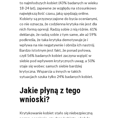
to najmłodszych kobiet (43% badanych w wieku
18-24 lat), zapewne ze względu na stosunkowo
największą ilość czasu, jaką spędzają online.
Kobiety są przyzwyczajone do bycia ocenianymi,
co nie oznacza, że codzienna krytyka nie jest dla
nich formą opresji. Radzą sobie z nią różnie. 61%
deklaruje, że radzą sobie z tym same, ale aż 59%
podkreśla, że taka krytyka demotywuje je i
wpływa na nie negatywnie i obniża ich nastrój.
Bardzo istotnym jest fakt, że ponad połowa,
czyli 56% badanych kobiet zaczyna wątpić w
siebie pod wpływem krytycznych uwag, a 50%
staje się wobec samych siebie bardziej
krytyczna. Wsparcia u innych w takich
sytuacjach szuka tylko 24% badanych kobiet.
Jakie płyną z tego
wnioski?
Krytykowanie kobiet stało się niebezpieczną