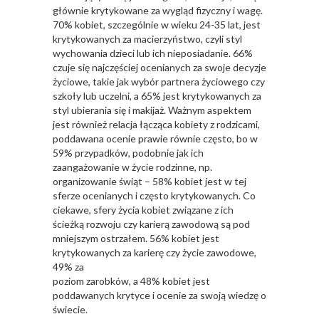
głównie krytykowane za wygląd fizyczny i wagę.
70% kobiet, szczególnie w wieku 24-35 lat, jest
krytykowanych za macierzyństwo, czyli styl
wychowania dzieci lub ich nieposiadanie. 66%
czuje się najczęściej ocenianych za swoje decyzje
życiowe, takie jak wybór partnera życiowego czy
szkoły lub uczelni, a 65% jest krytykowanych za
styl ubierania się i makijaż. Ważnym aspektem
jest również relacja łącząca kobiety z rodzicami,
poddawana ocenie prawie równie często, bo w
59% przypadków, podobnie jak ich
zaangażowanie w życie rodzinne, np.
organizowanie świąt – 58% kobiet jest w tej
sferze ocenianych i często krytykowanych. Co
ciekawe, sfery życia kobiet związane z ich
ścieżką rozwoju czy karierą zawodową są pod
mniejszym ostrzałem. 56% kobiet jest
krytykowanych za karierę czy życie zawodowe,
49% za
poziom zarobków, a 48% kobiet jest
poddawanych krytyce i ocenie za swoją wiedzę o
świecie.