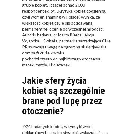
grupie kobiet, liczącej ponad 2000
respondentek, pt. „Krytyka kobiet codzienna,
czyli women shaming w Polsce”, wynika, że
większość kobiet czuje się poddawana
permanentnej ocenie od wczesnej młodości.
Autorki badania, dr Marta Bierca i Alicja
Wysocka – Świtała, partnerka zarządzająca Clue
PR zwracają uwagę na ogromną skalę zjawiska
oraz na fakt, że krytyka
pochodzi często od najbliższego otoczenia:
matek, mężów i koleżanek.
Jakie sfery życia
kobiet są szczególnie
brane pod lupę przez
otoczenie?
73% badanych kobiet, w tym głównie
deklarujących się jako singielki, wskazuje, że są