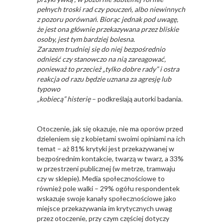
pełnych
troski rad czy pouczeń, albo niewinnych
z pozoru porównań. Biorąc jednak pod uwagę,
że
jest ona głównie przekazywana przez bliskie
osoby, jest tym bardziej bolesna.
Zarazem
trudniej się do niej bezpośrednio
odnieść czy stanowczo na nią zareagować,
ponieważ to
przecież „tylko dobre rady” i ostra
reakcja od razu będzie uznana za agresję lub
typowo
„kobiecą” histerię
– podkreślają autorki badania.
Otoczenie, jak się okazuje, nie ma oporów przed
dzieleniem się z kobietami swoimi opiniami na ich
temat – aż 81% krytyki jest przekazywanej w
bezpośrednim kontakcie, twarzą w twarz, a 33%
w przestrzeni publicznej (w metrze, tramwaju
czy w sklepie). Media społecznościowe to
również pole walki – 29% ogółu respondentek
wskazuje swoje kanały społecznościowe jako
miejsce przekazywania im krytycznych uwag
przez otoczenie, przy czym częściej dotyczy