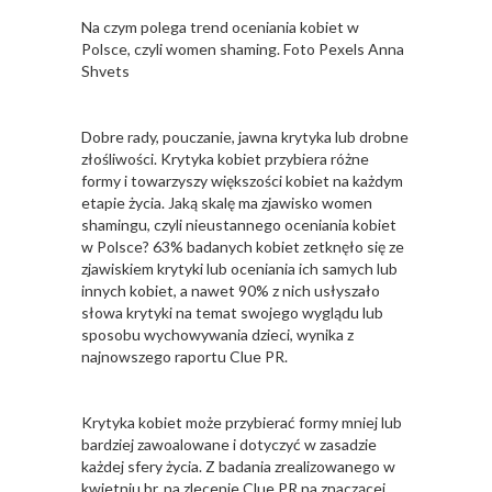
Na czym polega trend oceniania kobiet w
Polsce, czyli women shaming. Foto Pexels Anna
Shvets
Dobre rady, pouczanie, jawna krytyka lub drobne
złośliwości. Krytyka kobiet przybiera różne
formy i towarzyszy większości kobiet na każdym
etapie życia. Jaką skalę ma zjawisko women
shamingu, czyli nieustannego oceniania kobiet
w Polsce? 63% badanych kobiet zetknęło się ze
zjawiskiem krytyki lub oceniania ich samych lub
innych kobiet, a nawet 90% z nich usłyszało
słowa krytyki na temat swojego wyglądu lub
sposobu wychowywania dzieci, wynika z
najnowszego raportu Clue PR.
Krytyka kobiet może przybierać formy mniej lub
bardziej zawoalowane i dotyczyć w zasadzie
każdej sfery życia. Z badania zrealizowanego w
kwietniu br. na zlecenie Clue PR na znaczącej