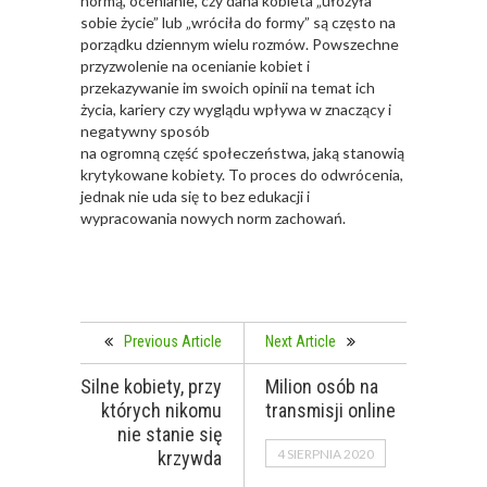
normą, ocenianie, czy dana kobieta „ułożyła
sobie życie” lub „wróciła do formy” są często na
porządku dziennym wielu rozmów. Powszechne
przyzwolenie na ocenianie kobiet i
przekazywanie im swoich opinii na temat ich
życia, kariery czy wyglądu wpływa w znaczący i
negatywny sposób
na ogromną część społeczeństwa, jaką stanowią
krytykowane kobiety. To proces do odwrócenia,
jednak nie uda się to bez edukacji i
wypracowania nowych norm zachowań.
Previous Article
Next Article
Silne kobiety, przy
Milion osób na
których nikomu
transmisji online
nie stanie się
4 SIERPNIA 2020
krzywda