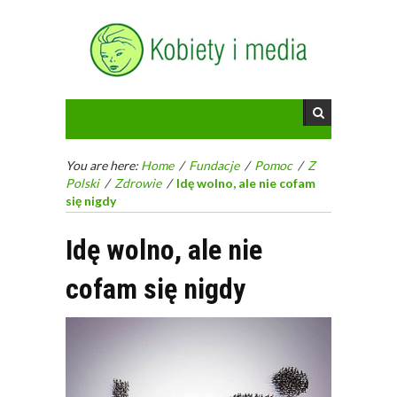
You are here:
Home
/
Fundacje
/
Pomoc
/
Z
Polski
/
Zdrowie
/
Idę wolno, ale nie cofam
się nigdy
Idę wolno, ale nie
cofam się nigdy