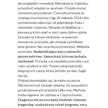
ale wyglądało normalnie. Mieszkała w Gdańsku,
przyszłość wiązała ze sportem. Chciała zostać
trenerem personalnym. Ćwiczyła przysiad ze
sztangą oraz martwy ciąg. W wakacje 2016 roku
postanowiła odpocząć od gdańskiego huku i
odwiedzić rodziców. Wsiadła do BlaBlaCar z
kierowcą, który miał w sieci same dobre opinie.
Zasnęła na tylnym siedzeniu, w pewnym
momencie usłyszała, jak chłopak za kółkiem
klnie głośno. Nie straciła przytomności. Widziała
wszystko.
Nadjeżdżające auto wymusiło
pierwszeństwo. Samochód, którym jechała,
dachował.
Poczuła, a w zasadzie przestała czuć
ciało od piersi w dół. Potem zobaczyła ludzi
biegnących z auta, które jechało za nimi. Zajęli
się nią.
Później dowiedziała się, że miała szczęście.
Wśród nich był strażak i lekarka. Ze wszystkich
poszkodowanych przeżyła tylko ona. Martyna
trafia najpierw do szpitala w Częstochowie.
Diagnoza nie pozostawia złudzeń: złamany
kręgosłup, uszkodzony rdzeń kręgowy, zero