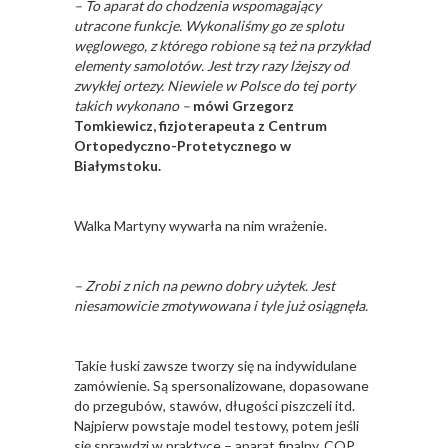
– To aparat do chodzenia wspomagający
utracone funkcje. Wykonaliśmy go ze splotu
węglowego, z którego robione są też na przykład
elementy samolotów. Jest trzy razy lżejszy od
zwykłej ortezy. Niewiele w Polsce do tej porty
takich wykonano –
mówi Grzegorz
Tomkiewicz, fizjoterapeuta z Centrum
Ortopedyczno-Protetycznego w
Białymstoku.
Walka Martyny wywarła na nim wrażenie.
– Zrobi z nich na pewno dobry użytek. Jest
niesamowicie zmotywowana i tyle już osiągnęła.
Takie łuski zawsze tworzy się na indywidulane
zamówienie. Są spersonalizowane, dopasowane
do przegubów, stawów, długości piszczeli itd.
Najpierw powstaje model testowy, potem jeśli
się sprawdzi w praktyce – aparat finalny. COP