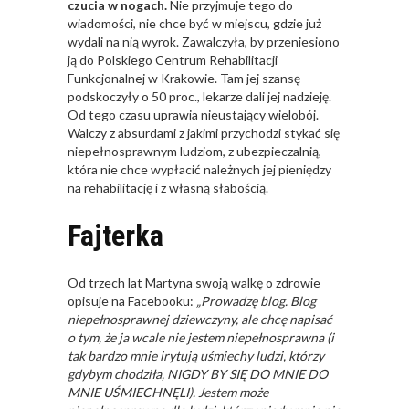
czucia w nogach.
Nie przyjmuje tego do
wiadomości, nie chce być w miejscu, gdzie już
wydali na nią wyrok. Zawalczyła, by przeniesiono
ją do Polskiego Centrum Rehabilitacji
Funkcjonalnej w Krakowie. Tam jej szansę
podskoczyły o 50 proc., lekarze dali jej nadzieję.
Od tego czasu uprawia nieustający wielobój.
Walczy z absurdami z jakimi przychodzi stykać się
niepełnosprawnym ludziom, z ubezpieczalnią,
która nie chce wypłacić należnych jej pieniędzy
na rehabilitację i z własną słabością.
Fajterka
Od trzech lat Martyna swoją walkę o zdrowie
opisuje na Facebooku:
„Prowadzę blog. Blog
niepełnosprawnej dziewczyny, ale chcę napisać
o tym, że ja wcale nie jestem niepełnosprawna (i
tak bardzo mnie irytują uśmiechy ludzi, którzy
gdybym chodziła, NIGDY BY SIĘ DO MNIE DO
MNIE UŚMIECHNĘLI). Jestem może