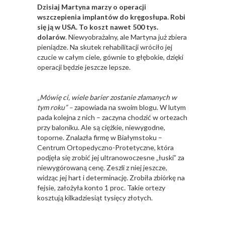
Dzisiaj Martyna marzy o operacji
wszczepienia implantów do kręgosłupa. Robi
się ją w USA. To koszt nawet 500 tys.
dolarów
. Niewyobrażalny, ale Martyna już zbiera
pieniądze. Na skutek rehabilitacji wróciło jej
czucie w całym ciele, gównie to głębokie, dzięki
operacji będzie jeszcze lepsze.
„Mówię ci, wiele barier zostanie złamanych w
tym roku” –
zapowiada na swoim blogu. W lutym
pada kolejna z nich – zaczyna chodzić w ortezach
przy baloniku. Ale są ciężkie, niewygodne,
toporne. Znalazła firmę w Białymstoku –
Centrum Ortopedyczno-Protetyczne, która
podjęła się zrobić jej ultranowoczesne „łuski” za
niewygórowaną cenę. Zeszli z niej jeszcze,
widząc jej hart i determinację. Zrobiła zbiórkę na
fejsie, założyła konto 1 proc. Takie ortezy
kosztują kilkadziesiąt tysięcy złotych.