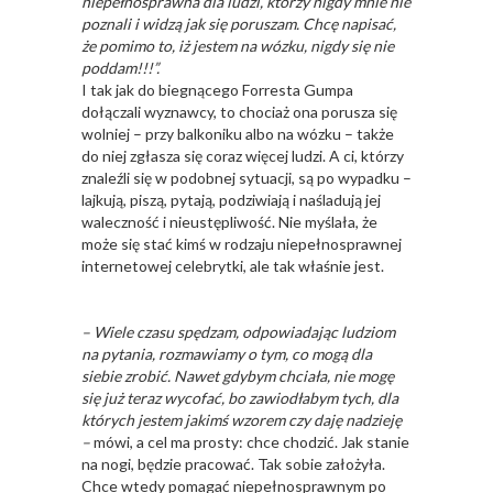
niepełnosprawna dla ludzi, którzy nigdy mnie nie
poznali i widzą jak się poruszam. Chcę napisać,
że pomimo to, iż jestem na wózku, nigdy się nie
poddam!!!”.
I tak jak do biegnącego Forresta Gumpa
dołączali wyznawcy, to chociaż ona porusza się
wolniej – przy balkoniku albo na wózku – także
do niej zgłasza się coraz więcej ludzi. A ci, którzy
znaleźli się w podobnej sytuacji, są po wypadku –
lajkują, piszą, pytają, podziwiają i naśladują jej
waleczność i nieustępliwość. Nie myślała, że
może się stać kimś w rodzaju niepełnosprawnej
internetowej celebrytki, ale tak właśnie jest.
– Wiele czasu spędzam, odpowiadając ludziom
na pytania, rozmawiamy o tym, co mogą dla
siebie zrobić. Nawet gdybym chciała, nie mogę
się już teraz wycofać, bo zawiodłabym tych, dla
których jestem jakimś wzorem czy daję nadzieję
–
mówi, a cel ma prosty: chce chodzić. Jak stanie
na nogi, będzie pracować. Tak sobie założyła.
Chce wtedy pomagać niepełnosprawnym po