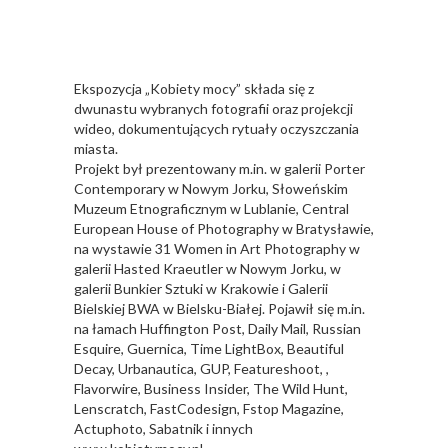
Ekspozycja „Kobiety mocy” składa się z
dwunastu wybranych fotografii oraz projekcji
wideo, dokumentujących rytuały oczyszczania
miasta.
Projekt był prezentowany m.in. w galerii Porter
Contemporary w Nowym Jorku, Słoweńskim
Muzeum Etnograficznym w Lublanie, Central
European House of Photography w Bratysławie,
na wystawie 31 Women in Art Photography w
galerii Hasted Kraeutler w Nowym Jorku, w
galerii Bunkier Sztuki w Krakowie i Galerii
Bielskiej BWA w Bielsku-Białej. Pojawił się m.in.
na łamach Huffington Post, Daily Mail, Russian
Esquire, Guernica, Time LightBox, Beautiful
Decay, Urbanautica, GUP, Featureshoot, ,
Flavorwire, Business Insider, The Wild Hunt,
Lenscratch, FastCodesign, Fstop Magazine,
Actuphoto, Sabatnik i innych