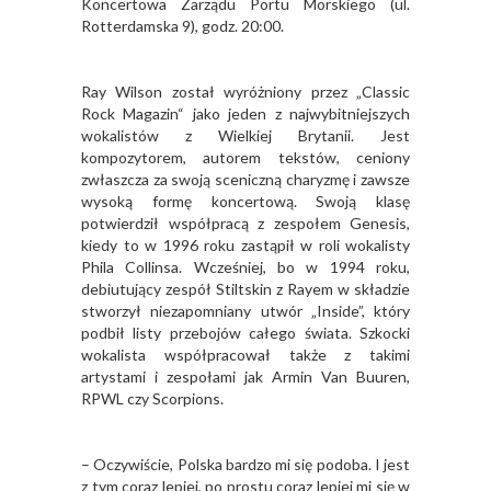
Koncertowa Zarządu Portu Morskiego (ul.
Rotterdamska 9), godz. 20:00.
Ray Wilson został wyróżniony przez „Classic
Rock Magazin“ jako jeden z najwybitniejszych
wokalistów z Wielkiej Brytanii. Jest
kompozytorem, autorem tekstów, ceniony
zwłaszcza za swoją sceniczną charyzmę i zawsze
wysoką formę koncertową. Swoją klasę
potwierdził współpracą z zespołem Genesis,
kiedy to w 1996 roku zastąpił w roli wokalisty
Phila Collinsa. Wcześniej, bo w 1994 roku,
debiutujący zespół Stiltskin z Rayem w składzie
stworzył niezapomniany utwór „Inside”, który
podbił listy przebojów całego świata. Szkocki
wokalista współpracował także z takimi
artystami i zespołami jak Armin Van Buuren,
RPWL czy Scorpions.
– Oczywiście, Polska bardzo mi się podoba. I jest
z tym coraz lepiej, po prostu coraz lepiej mi się w