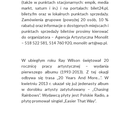
(także w punktach stacjonarnych: empik, media
markt, saturn i in.) i na portalach: bilet24.pl,
bilety.fm oraz w lokalnych punktach sprzedaży.
Zamówienia grupowe (powyżej 20 osób, 10 %
rabatu) oraz informacje o dostępnych miejscach i
punktach sprzedaży biletów prosimy kierować
do organizatora – Agencja Artystyczna Monolit
– 518 522 581, 514 760 920, monolit-art@wp.pl.
W ubiegłym roku Ray Wilson świętował 20
rocznicę pracy artystycznej – wydania
pierwszego albumu (1993-2013). Z tej okazji
odbywa się trasa „20 Years And More…”. W
kwietniu 2013 r. ukazał się już jedenasty album
w dorobku artysty zatytułowany – „Chasing
Rainbows”. Wydawcą płyty jest Polskie Radio, a
płytę promował singiel „Easier That Way”.