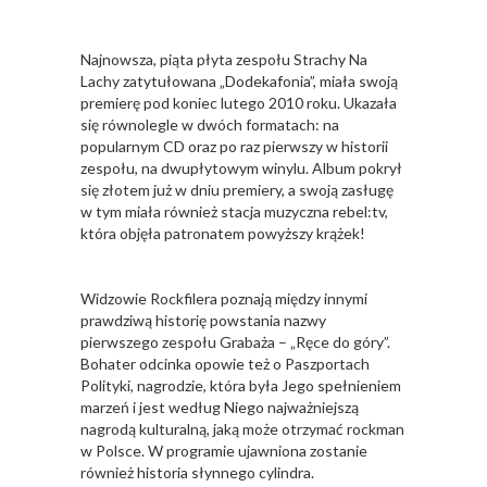
Najnowsza, piąta płyta zespołu Strachy Na
Lachy zatytułowana „Dodekafonia”, miała swoją
premierę pod koniec lutego 2010 roku. Ukazała
się równolegle w dwóch formatach: na
popularnym CD oraz po raz pierwszy w historii
zespołu, na dwupłytowym winylu. Album pokrył
się złotem już w dniu premiery, a swoją zasługę
w tym miała również stacja muzyczna rebel:tv,
która objęła patronatem powyższy krążek!
Widzowie Rockfilera poznają między innymi
prawdziwą historię powstania nazwy
pierwszego zespołu Grabaża – „Ręce do góry”.
Bohater odcinka opowie też o Paszportach
Polityki, nagrodzie, która była Jego spełnieniem
marzeń i jest według Niego najważniejszą
nagrodą kulturalną, jaką może otrzymać rockman
w Polsce. W programie ujawniona zostanie
również historia słynnego cylindra.