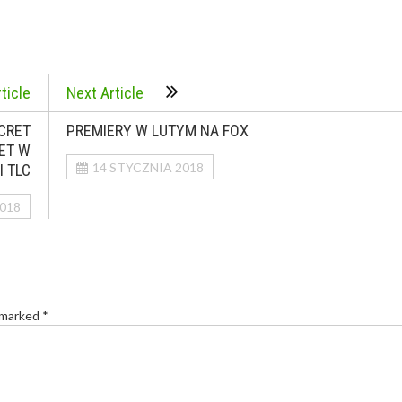
ticle
Next Article
CRET
PREMIERY W LUTYM NA FOX
ET W
14 STYCZNIA 2018
I TLC
018
 marked *