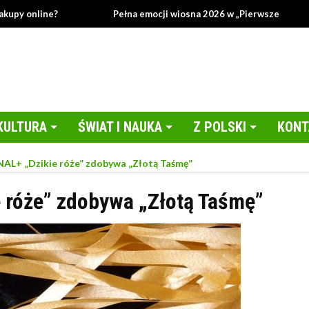
 online?
Pełna emocji wiosna 2026 w „Pierwszej miłości”!
KULTURA
ŚWIAT I NAUKA
Z POLSKI
KONT
AL+ „Dzikie róże” zdobywa „Złotą Taśmę”
 róże” zdobywa „Złotą Taśmę”