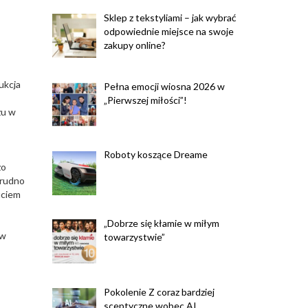
Sklep z tekstyliami – jak wybrać
odpowiednie miejsce na swoje
zakupy online?
ukcja
Pełna emocji wiosna 2026 w
„Pierwszej miłości”!
zu w
Roboty koszące Dreame
zo
trudno
uciem
„Dobrze się kłamie w miłym
 w
towarzystwie”
Pokolenie Z coraz bardziej
sceptyczne wobec AI.