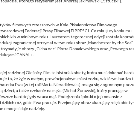
opadzie”, którego reżyserem jest Andrzej Jakimowski („Sztuczki”).
rytyków filmowych zrzeszonych w Kole Piśmiennictwa Filmowego
ędzynarodowej Federacji Prasy Filmowej FIPRESCI. Co roku jury konkursu
lskich kin w minionym roku. Laureatem tegorocznej edycji została koprod
odukcji zagranicznej otrzymał w tym roku obraz „Manchester by the Sea”
trzymały je obrazy „Cicha noc” Piotra Domalewskiego oraz „Pewnego ra
rodukcjami CANAL+.
j rodzinnej Oleśnicy. Film to historia kobiety, która musi dokonać bard
uje to, że żyje w małym, prowincjonalnym miasteczku, w którym bardzo 
haterka Ewa (w tej roli Marta Nieradkiewicz) zmaga się z ogromnym pocz
 dzieci, a także czekanie na męża (Michał Żurawski), który pracując w
eszcze bardziej gdy wraca mąż. Podejrzenia i plotki o jej romansie z
i dzikich róż, gdzie Ewa pracuje. Przejmujący obraz ukazujący rolę kobiety
e emocje i daje nadzieję.