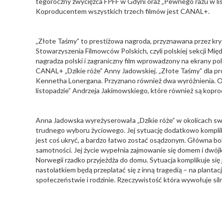
tegoroczny zwycięzca FPFF w Gdyni oraz „Pewnego razu w list
Koproducentem wszystkich trzech filmów jest CANAL+.
„Złote Taśmy” to prestiżowa nagroda, przyznawana przez k
Stowarzyszenia Filmowców Polskich, czyli polskiej sekcji Mi
nagradza polski i zagraniczny film wprowadzony na ekrany po
CANAL+ „Dzikie róże” Anny Jadowskiej. „Złote Taśmy” dla pr
Kennetha Lonergana. Przyznano również dwa wyróżnienia. O
listopadzie” Andrzeja Jakimowskiego, które również są kop
Anna Jadowska wyreżyserowała „Dzikie róże” w okolicach swoje
trudnego wyboru życiowego. Jej sytuację dodatkowo komplik
jest coś ukryć, a bardzo łatwo zostać osądzonym. Główna bo
samotności. Jej życie wypełnia zajmowanie się domem i dwójką
Norwegii rzadko przyjeżdża do domu. Sytuacja komplikuje się j
nastolatkiem będą przeplatać się z inną tragedią – na plantacj
społeczeństwie i rodzinie. Rzeczywistość która wywołuje siln