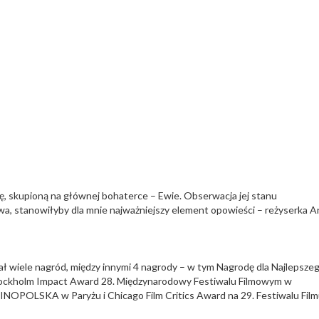
ię, skupioną na głównej bohaterce – Ewie. Obserwacja jej stanu
rywa, stanowiłyby dla mnie najważniejszy element opowieści – reżyserka 
mał wiele nagród, między innymi 4 nagrody – w tym Nagrodę dla Najlepsze
Stockholm Impact Award 28. Międzynarodowy Festiwalu Filmowym w
 KINOPOLSKA w Paryżu i Chicago Film Critics Award na 29. Festiwalu Fil