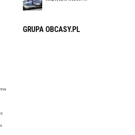
GRUPA OBCASY.PL
Anna
go
mu