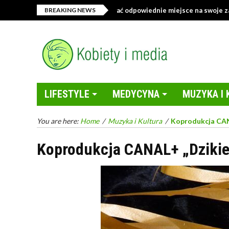
Sklep z tekstyliami – jak wybrać odpowiednie miejsce na swoje zakupy
BREAKING NEWS
LIFESTYLE
MEDYCYNA
MUZYKA I 
You are here:
Home
/
Muzyka i Kultura
/
Koprodukcja CAN
Koprodukcja CANAL+ „Dzikie