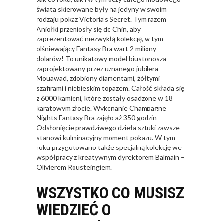
świata skierowane były na jedyny w swoim
rodzaju pokaz Victoria’s Secret. Tym razem
Aniołki przeniosły się do Chin, aby
zaprezentować niezwykłą kolekcję, w tym
olśniewający Fantasy Bra wart 2 miliony
dolarów! To unikatowy model biustonosza
zaprojektowany przez uznanego jubilera
Mouawad, zdobiony diamentami, żółtymi
szafirami i niebieskim topazem. Całość składa się
z 6000 kamieni, które zostały osadzone w 18
karatowym złocie. Wykonanie Champagne
Nights Fantasy Bra zajęło aż 350 godzin
Odsłonięcie prawdziwego dzieła sztuki zawsze
stanowi kulminacyjny moment pokazu. W tym
roku przygotowano także specjalną kolekcję we
współpracy z kreatywnym dyrektorem Balmain –
Olivierem Rousteingiem.
WSZYSTKO CO MUSISZ
WIEDZIEĆ O