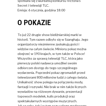
spotkała się z laureatką konkursu Victoria’s
Secret i telewizji TLC.
Emisja: 6 stycznia, godzina 18:00
O POKAZIE
To już 22 drugie show bieliźniarskiej marki w
historii. Tym razem odbyło się w Szanghaju. Jego
organizatorzy niezmienne zaskakują gości i
widzów na całym świecie. Miniony pokaz można
obejrzeć w 190 krajach, w tym także w Polsce!
Wszystko za sprawą telewizji TLC, która jako
pierwszy polski nadawca umożliwi swoim
odbiorcom dostęp do tego szczególnego
wydarzenia. Poprzedni pokaz zgromadził przed
telewizorami 800 milionów ludzi z całego świata.
Unikalność show polega na połączeniu mody,
fantazji i rozrywki. Nie brak w nim także licznych
wywiadów na różowym dywanie, prezentacji
topowych modelek, kulis produkcji oraz
spektakularnych występów muzycznych.
Jak co roku, tak i w tym oczy całego modowego