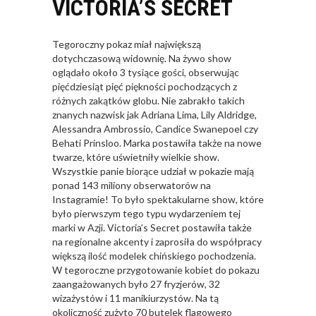
VICTORIA’S SECRET
Tegoroczny pokaz miał największą
dotychczasową widownię. Na żywo show
oglądało około 3 tysiące gości, obserwując
pięćdziesiąt pięć piękności pochodzących z
różnych zakątków globu. Nie zabrakło takich
znanych nazwisk jak Adriana Lima, Lily Aldridge,
Alessandra Ambrossio, Candice Swanepoel czy
Behati Prinsloo. Marka postawiła także na nowe
twarze, które uświetniły wielkie show.
Wszystkie panie biorące udział w pokazie mają
ponad 143 miliony obserwatorów na
Instagramie! To było spektakularne show, które
było pierwszym tego typu wydarzeniem tej
marki w Azji. Victoria’s Secret postawiła także
na regionalne akcenty i zaprosiła do współpracy
większą ilość modelek chińskiego pochodzenia.
W tegoroczne przygotowanie kobiet do pokazu
zaangażowanych było 27 fryzjerów, 32
wizażystów i 11 manikiurzystów. Na tą
okoliczność zużyto 70 butelek flagowego