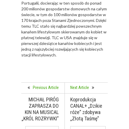
Portugalii, docierając w ten sposób do ponad
200 milionów gospodarstw domowych na całym
świecie, w tym do 100 milionów gospodarstw w
170 krajach poza Stanami Zjednoczonymi. Dzięki
temu TLC stało się najbardziej powszechnym
kanałem lifestylowym skierowanym do kobiet w
płatnej telewizji. TLC w USA znajduje się w
pierwszej dziesiątce kanałów kobiecych i jest
jedną z najszybciej rozwijających się kobiecych
stacji lifestylowych.
Previous Article
Next Article
MICHAŁ PIRÓG
Koprodukcja
ZAPRASZA DO
CANAL+ „Dzikie
KIN NA MUSICAL
róże” zdobywa
„KRÓL ROZRYWKI”
„Złotą Taśmę”