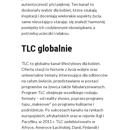
autentyczność płci pięknej. Ten kanał to
doskonały wybór dla kobiet, które szukają
inspiracji i doceniają wielorakie aspekty życia,
same nieustająco starając się znaleźć harmonię
pomiędzy ich codziennymi obowiązkami, a
potrzebą ucieczki i relaksu.
TLC globalnie
TLC to globalny kanał lifestylowy dla kobiet.
Oferta stacji to historie z życia wzięte oraz
uniwersalne tematy, interesujące dla odbiorców
na całym świecie, przedstawiane w postaci
programów na żywo,a także fabularyzowanych.
Program TLC obejmuje wszelkiego rodzaju
formaty – od reality shows, poprzez programy
typu „makeover” po programy kulinarne i
podróżnicze. Po sukcesach kanału na rynkach
europejskich, afrykańskich oraz w rejonie Azji i
Pacyfiku, w 2011 r. TLC zadebiutowało w
Afryce, Ameryce Łacińskiej, Danii, Finlandii i