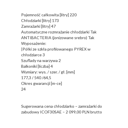
Pojemność całkowita [litry] 220
Chłodziarki [litry] 173
Zamrażarki [litry] 47
Automatyczne rozmrażanie chłodziarki Tak
ANTIBACTERIA (jonizowane srebro) Tak
Wyposażenie:
|Półki ze szkła profilowanego PYREX w
chłodziarce 3
Szuflady na warzywa 2
Balkoniki [liczba] 4
Wymiary: wys. / szer. / gł. [mm]
177,3 / 540 /64,5
Okres gwarancji [m-ce]
24
Sugerowana cena chłodziarko – zamrażarki do
zabudowy ICOF30SAE – 2 099,00 PLN brutto