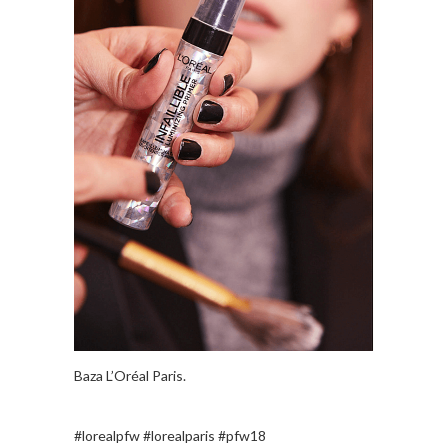
Baza L’Oréal Paris.
#lorealpfw #lorealparis #pfw18