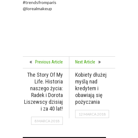
#trendsfromparis
@lorealmakeup
Previous Article
Next Article
The Story Of My
Kobiety dłużej
Life. Historia
myślą nad
naszego życia:
kredytem i
Radek i Dorota
obawiają się
Liszewscy dzisiaj
pożyczania
i za 40 lat!
12 MARCA 2018
8 MARCA 2018