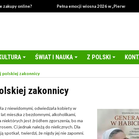
akupy online?
Pełna emocji wiosna 2026 w „Pierwszej miłośc
KULTURA
ŚWIAT I NAUKA
Z POLSKI
KONT
j polskiej zakonnicy
olskiej zakonnicy
ała z niewidomymi, odwiedzała kobiety w
 lat mieszka z bezdomnymi, alkoholikami,
 niektórych jest źródłem zgorszenia, bo ma
erosem. Ci jednak należą do nielicznych. Dla
ą spotkał, twierdzi, że nigdy jej nie zapomni.