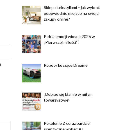
Sklep z tekstyliami – jak wybrać
odpowiednie miejsce na swoje
zakupy online?
Pełna emocji wiosna 2026 w
„Pierwszej miłości”!
a
Roboty koszące Dreame
„Dobrze się kłamie w miłym
towarzystwie”
Pokolenie Z coraz bardziej
sceptyczne wobec AI.