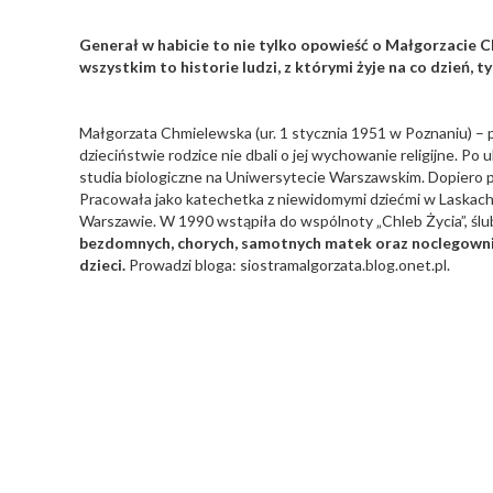
Generał w habicie to nie tylko opowieść o Małgorzacie Ch
wszystkim to historie ludzi, z którymi żyje na co dzień, t
Małgorzata Chmielewska (ur. 1 stycznia 1951 w Poznaniu) – 
dzieciństwie rodzice nie dbali o jej wychowanie religijne. Po
studia biologiczne na Uniwersytecie Warszawskim. Dopiero p
Pracowała jako katechetka z niewidomymi dziećmi w Laskach. 
Warszawie. W 1990 wstąpiła do wspólnoty „Chleb Życia”, ślu
bezdomnych, chorych, samotnych matek oraz noclegowni
dzieci.
Prowadzi bloga: siostramalgorzata.blog.onet.pl.