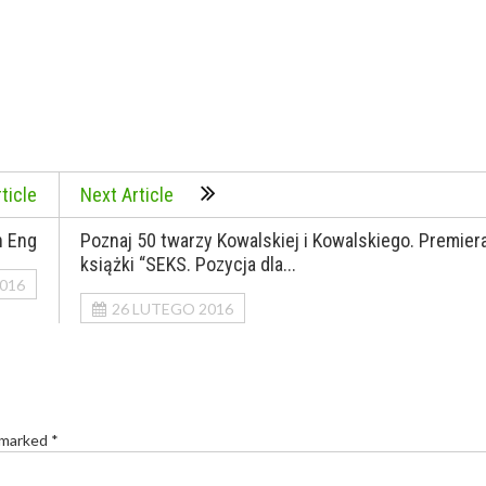
ticle
Next Article
n Eng
Poznaj 50 twarzy Kowalskiej i Kowalskiego. Premier
książki “SEKS. Pozycja dla...
016
26 LUTEGO 2016
 marked *