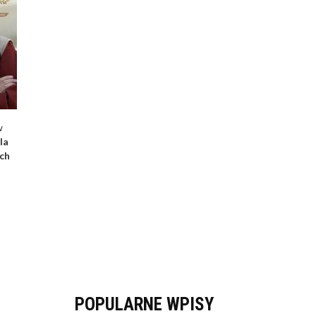
w
la
ch
POPULARNE WPISY