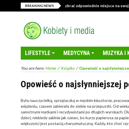
Sklep z tekstyliami – jak wybrać odpowiednie miejsce na swoje z
BREAKING NEWS
LIFESTYLE
MEDYCYNA
MUZYKA I 
You are here:
Home
/
Książka
/
Opowieść o najsłynniejsze
Opowieść o najsłynniejszej p
Była nauczycielką, sprzątaczką w męskim klasztorze, pracow
więzieniu, czasem zabierała do siebie na przepustki. Od wielu
samotnymi matkami i recydywistami po długich wyrokach. Dla
dzieci, niekiedy zaklnie jak szewc, bo kurzy papierosa za papi
większości jest postacią charyzmatyczną. Każdy, kto choć raz j