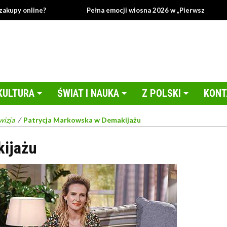
online?
Pełna emocji wiosna 2026 w „Pierwszej miłości”!
KULTURA
ŚWIAT I NAUKA
Z POLSKI
KONT
wizja
/
Patrycja Markowska w Demakijażu
kijażu