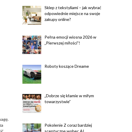
Sklep z tekstyliami – jak wybrać
odpowiednie miejsce na swoje
zakupy online?
Pełna emocji wiosna 2026 w
„Pierwszej miłości”!
Roboty koszące Dreame
„Dobrze się kłamie w miłym
towarzystwie”
wagę.
Pokolenie Z coraz bardziej
za
sceptyczne wobec AI.
ić