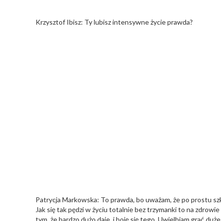
Krzysztof Ibisz: Ty lubisz intensywne życie prawda?
Patrycja Markowska: To prawda, bo uważam, że po prostu szk
Jak się tak pędzi w życiu totalnie bez trzymanki to na zdrow
tym, że bardzo dużo daje, i boję się tego. Uwielbiam grać duże