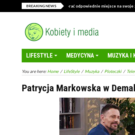
Sklep z tekstyliami – jak wybrać odpowiednie miejsce na swoje zakupy 
BREAKING NEWS
LIFESTYLE
MEDYCYNA
MUZYKA I 
You are here:
Home
/
LifeStyle
/
Muzyka
/
Ploteczki
/
Tele
Patrycja Markowska w Dema