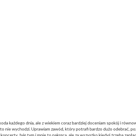
oda każdego dnia, ale z wiekiem coraz bardziej doceniam spokój i równo
ie to nie wychodzi. Uprawiam zawód, który potrafi bardzo dużo odebrać, po
 koncerty, żyję tym i mnie to nakręca, ale za wszystko kiedyś trzeba zapłac