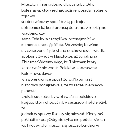
Mieszka, mniej radosne dla pasierba Ody,
Bolesława, który jednak później poradził sobie w
typowo
średniowieczny sposób z tą potrójną
półniemiecką konkurencją do tronu. Zresztą nie
wiadomo, czy
sama Oda była szczęśliwa, przynajmniej w
momencie zamążpójścia. Wcześniej bowiem
przeznaczono ją do stanu duchownego i wiodła
spokojny żywot w klasztorze, aż tu, jak pisał
Thietmar,Widzimy więc, że Thietmar, który
serdecznie nie znosił Polaków, a zwłaszcza
Bolesława, dawał
w swojej kronice upust żółci. Natomiast
historycy podejrzewają, że to raczej niemieccy
panowie
szukali sposobu, by wpływać na polskiego
księcia, który chociaż niby cesarzowi hołd złożył,
to
jednak w sprawy Rzeszy się mieszał. Kiedy zaś
poślubił młodą Odę, nie tylko nie poddał się ich
wpływowi, ale mieszał się jeszcze bardziej w