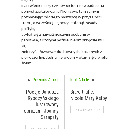
martwieniem się, czy aby ojciec nie wpadnie na
pomysł zaatakowania Niemców, tym samym
pozbawiając młodego następcę w przyszłości
tronu, a wcześniej – głowy) chłonął zasady
polityki,
stykał się z najważniejszymi osobami w
państwie, z którymi później nieraz przyjdzie mu
się
zmierzyć. Poznawał duchownych i uczonych z
pierwszej ligi. Jednym słowem – otarł się o wielki
świat.
Previous Article
Next Article
Poezje Janusza
Białe trufle.
Rybczyńskiego
Nicole Mary Kelby
ilustrowany
26 LUTEGO 2016
obrazami Joanny
Sarapaty
26 LUTEGO 2016