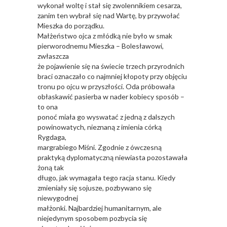
wykonał woltę i stał się zwolennikiem cesarza,
zanim ten wybrał się nad Wartę, by przywołać
Mieszka do porządku.
Małżeństwo ojca z młódką nie było w smak
pierworodnemu Mieszka – Bolesławowi,
zwłaszcza
że pojawienie się na świecie trzech przyrodnich
braci oznaczało co najmniej kłopoty przy objęciu
tronu po ojcu w przyszłości. Oda próbowała
obłaskawić pasierba w nader kobiecy sposób –
to ona
ponoć miała go wyswatać z jedną z dalszych
powinowatych, nieznaną z imienia córką
Rygdaga,
margrabiego Miśni. Zgodnie z ówczesną
praktyką dyplomatyczną niewiasta pozostawała
żoną tak
długo, jak wymagała tego racja stanu. Kiedy
zmieniały się sojusze, pozbywano się
niewygodnej
małżonki. Najbardziej humanitarnym, ale
niejedynym sposobem pozbycia się