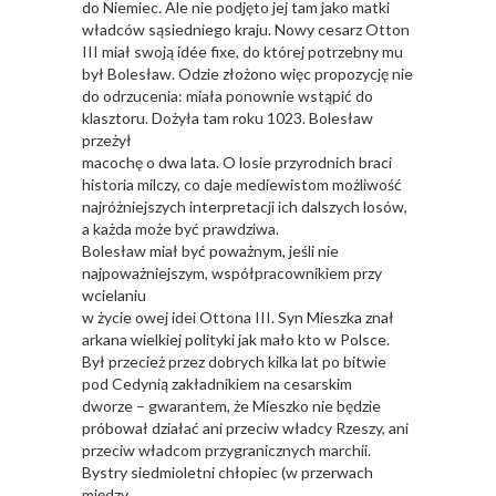
do Niemiec. Ale nie podjęto jej tam jako matki
władców sąsiedniego kraju. Nowy cesarz Otton
III miał swoją idée fixe, do której potrzebny mu
był Bolesław. Odzie złożono więc propozycję nie
do odrzucenia: miała ponownie wstąpić do
klasztoru. Dożyła tam roku 1023. Bolesław
przeżył
macochę o dwa lata. O losie przyrodnich braci
historia milczy, co daje mediewistom możliwość
najróżniejszych interpretacji ich dalszych losów,
a każda może być prawdziwa.
Bolesław miał być poważnym, jeśli nie
najpoważniejszym, współpracownikiem przy
wcielaniu
w życie owej idei Ottona III. Syn Mieszka znał
arkana wielkiej polityki jak mało kto w Polsce.
Był przecież przez dobrych kilka lat po bitwie
pod Cedynią zakładnikiem na cesarskim
dworze – gwarantem, że Mieszko nie będzie
próbował działać ani przeciw władcy Rzeszy, ani
przeciw władcom przygranicznych marchii.
Bystry siedmioletni chłopiec (w przerwach
między