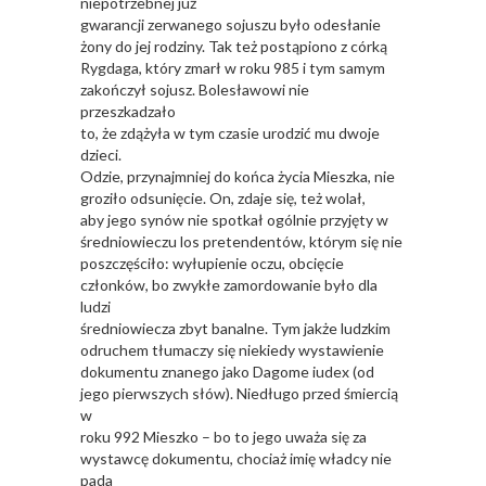
niepotrzebnej już
gwarancji zerwanego sojuszu było odesłanie
żony do jej rodziny. Tak też postąpiono z córką
Rygdaga, który zmarł w roku 985 i tym samym
zakończył sojusz. Bolesławowi nie
przeszkadzało
to, że zdążyła w tym czasie urodzić mu dwoje
dzieci.
Odzie, przynajmniej do końca życia Mieszka, nie
groziło odsunięcie. On, zdaje się, też wolał,
aby jego synów nie spotkał ogólnie przyjęty w
średniowieczu los pretendentów, którym się nie
poszczęściło: wyłupienie oczu, obcięcie
członków, bo zwykłe zamordowanie było dla
ludzi
średniowiecza zbyt banalne. Tym jakże ludzkim
odruchem tłumaczy się niekiedy wystawienie
dokumentu znanego jako Dagome iudex (od
jego pierwszych słów). Niedługo przed śmiercią
w
roku 992 Mieszko – bo to jego uważa się za
wystawcę dokumentu, chociaż imię władcy nie
pada