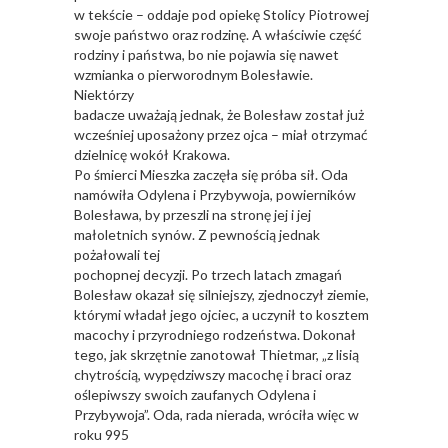
w tekście – oddaje pod opiekę Stolicy Piotrowej
swoje państwo oraz rodzinę. A właściwie część
rodziny i państwa, bo nie pojawia się nawet
wzmianka o pierworodnym Bolesławie.
Niektórzy
badacze uważają jednak, że Bolesław został już
wcześniej uposażony przez ojca – miał otrzymać
dzielnicę wokół Krakowa.
Po śmierci Mieszka zaczęła się próba sił. Oda
namówiła Odylena i Przybywoja, powierników
Bolesława, by przeszli na stronę jej i jej
małoletnich synów. Z pewnością jednak
pożałowali tej
pochopnej decyzji. Po trzech latach zmagań
Bolesław okazał się silniejszy, zjednoczył ziemie,
którymi władał jego ojciec, a uczynił to kosztem
macochy i przyrodniego rodzeństwa. Dokonał
tego, jak skrzętnie zanotował Thietmar, „z lisią
chytrością, wypędziwszy macochę i braci oraz
oślepiwszy swoich zaufanych Odylena i
Przybywoja”. Oda, rada nierada, wróciła więc w
roku 995