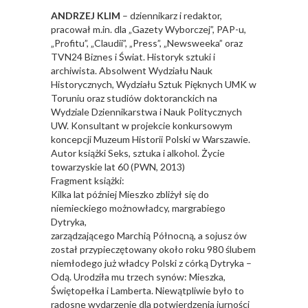
ANDRZEJ KLIM
– dziennikarz i redaktor,
pracował m.in. dla „Gazety Wyborczej”, PAP-u,
„Profitu”, „Claudii”, „Press”, „Newsweeka” oraz
TVN24 Biznes i Świat. Historyk sztuki i
archiwista. Absolwent Wydziału Nauk
Historycznych, Wydziału Sztuk Pięknych UMK w
Toruniu oraz studiów doktoranckich na
Wydziale Dziennikarstwa i Nauk Politycznych
UW. Konsultant w projekcie konkursowym
koncepcji Muzeum Historii Polski w Warszawie.
Autor książki Seks, sztuka i alkohol. Życie
towarzyskie lat 60 (PWN, 2013)
Fragment książki:
Kilka lat później Mieszko zbliżył się do
niemieckiego możnowładcy, margrabiego
Dytryka,
zarządzającego Marchią Północną, a sojusz ów
został przypieczętowany około roku 980 ślubem
niemłodego już władcy Polski z córką Dytryka –
Odą. Urodziła mu trzech synów: Mieszka,
Świętopełka i Lamberta. Niewątpliwie było to
radosne wydarzenie dla potwierdzenia jurności