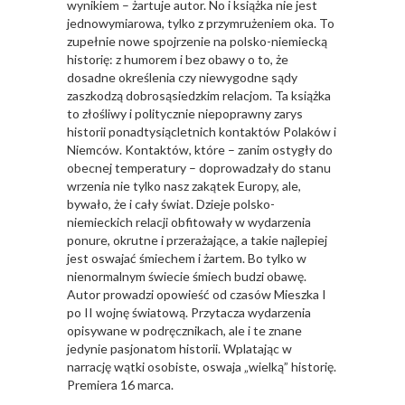
wynikiem – żartuje autor. No i książka nie jest
jednowymiarowa, tylko z przymrużeniem oka. To
zupełnie nowe spojrzenie na polsko-niemiecką
historię: z humorem i bez obawy o to, że
dosadne określenia czy niewygodne sądy
zaszkodzą dobrosąsiedzkim relacjom. Ta książka
to złośliwy i politycznie niepoprawny zarys
historii ponadtysiącletnich kontaktów Polaków i
Niemców. Kontaktów, które – zanim ostygły do
obecnej temperatury – doprowadzały do stanu
wrzenia nie tylko nasz zakątek Europy, ale,
bywało, że i cały świat. Dzieje polsko-
niemieckich relacji obfitowały w wydarzenia
ponure, okrutne i przerażające, a takie najlepiej
jest oswajać śmiechem i żartem. Bo tylko w
nienormalnym świecie śmiech budzi obawę.
Autor prowadzi opowieść od czasów Mieszka I
po II wojnę światową. Przytacza wydarzenia
opisywane w podręcznikach, ale i te znane
jedynie pasjonatom historii. Wplatając w
narrację wątki osobiste, oswaja „wielką” historię.
Premiera 16 marca.