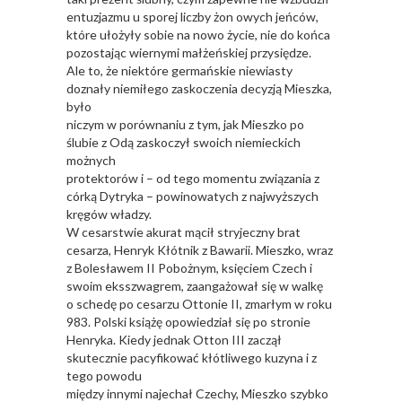
entuzjazmu u sporej liczby żon owych jeńców,
które ułożyły sobie na nowo życie, nie do końca
pozostając wiernymi małżeńskiej przysiędze.
Ale to, że niektóre germańskie niewiasty
doznały niemiłego zaskoczenia decyzją Mieszka,
było
niczym w porównaniu z tym, jak Mieszko po
ślubie z Odą zaskoczył swoich niemieckich
możnych
protektorów i – od tego momentu związania z
córką Dytryka – powinowatych z najwyższych
kręgów władzy.
W cesarstwie akurat mącił stryjeczny brat
cesarza, Henryk Kłótnik z Bawarii. Mieszko, wraz
z Bolesławem II Pobożnym, księciem Czech i
swoim eksszwagrem, zaangażował się w walkę
o schedę po cesarzu Ottonie II, zmarłym w roku
983. Polski książę opowiedział się po stronie
Henryka. Kiedy jednak Otton III zaczął
skutecznie pacyfikować kłótliwego kuzyna i z
tego powodu
między innymi najechał Czechy, Mieszko szybko