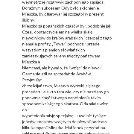
wewnętrzne rozgrywki zachodniego sąsiada.
Doraźnym sukcesem Ody było skłonienie
Mieszka, by ofiarował jej szczególny prezent
ślubny.
Mieszko za pogańskich czasów był, podobnie jak
Czesi, dostarczycielem na wielką skalę
niewolników do krajów arabskich i czerpał z tego
niemałe profity. „Towar” pochodził przede
wszystkim z plemion słowiańskich
zamieszkujących tereny między państwem
Mieszka a
Niemcami, ale bywało, że i wzięci do niewoli
Germanie szli na sprzedaż do Arabów.
Przyjmując
chrześcijaństwo, Mieszko wyrzekł się tego
procederu, ale kto tam wie, czy nie naszłaby go
ponownie chęć łatwego napełnienia takim
sposobem książęcego skarbca. Oda miała więc
do
wypełnienia misję specjalną – uwolnić tysiące
jeńców, rodaków wziętych do niewoli podczas
kilku kampanii Mieszka. Małżonek przystał na
taki prezent ślubny, czym zapewne nie wzbudził