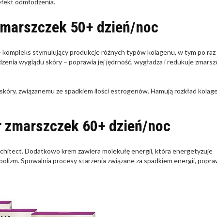
efekt odmłodzenia.
zmarszczek 50+ dzień/noc
 kompleks stymulujący produkcje różnych typów kolagenu, w tym po raz
nia wyglądu skóry – poprawia jej jędrność, wygładza i redukuje zmarszc
i skóry, związanemu ze spadkiem ilości estrogenów. Hamują rozkład kolage
r zmarszczek 60+ dzień/noc
chitect. Dodatkowo krem zawiera molekułę energii, która energetyzuje
abolizm. Spowalnia procesy starzenia związane za spadkiem energii, popra