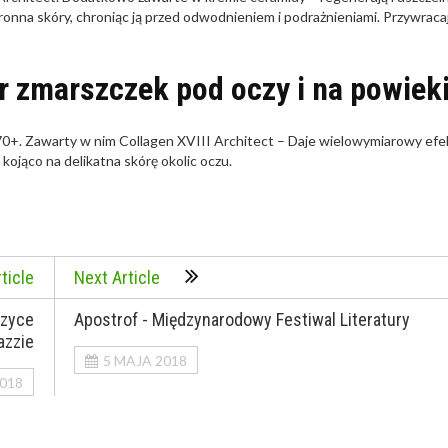
onna skóry, chroniąc ją przed odwodnieniem i podrażnieniami. Przywraca
r zmarszczek pod oczy i na powiek
0+. Zawarty w nim Collagen XVIII Architect – Daje wielowymiarowy efe
kojąco na delikatna skórę okolic oczu.
ticle
Next Article
uzyce
Apostrof - Międzynarodowy Festiwal Literatury
azzie
5 MAJA 2018
018