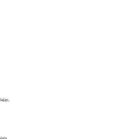
iając,
iają