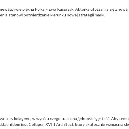
 niewątpliwie piękna Polka – Ewa Kasprzyk. Aktorka utożsamia się z nową
enia stanowi potwierdzenie kierunku nowej strategii marki.
syntezy kolagenu, w wyniku czego traci ona jędrność i gęstość. Aby temu
składnikiem jest Collagen XVIII Architect, który skutecznie wzmacnia sk