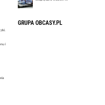
GRUPA OBCASY.PL
zki.
nu i
wia