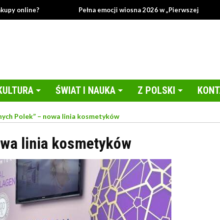
ine?
Pełna emocji wiosna 2026 w „Pierwszej miłości”!
KULTURA
ŚWIAT I NAUKA
Z POLSKI
KONT
nych Polek” – nowa linia kosmetyków
owa linia kosmetyków