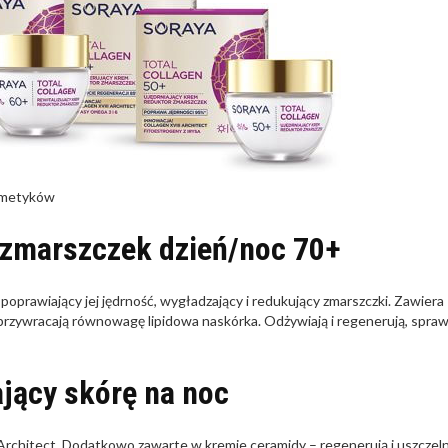
osmetyków
 zmarszczek dzień/noc 70+
oprawiający jej jędrność, wygładzający i redukujący zmarszczki. Zawiera
e przywracają równowagę lipidowa naskórka. Odżywiają i regenerują, spraw
jący skórę na noc
chitect. Dodatkowo zawarte w kremie ceramidy – regenerują i uszczeln