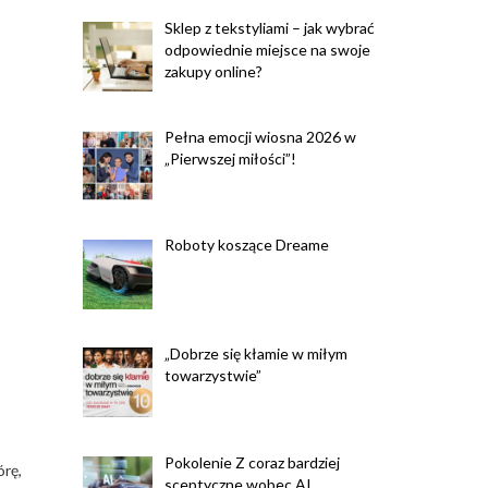
Sklep z tekstyliami – jak wybrać
odpowiednie miejsce na swoje
zakupy online?
Pełna emocji wiosna 2026 w
„Pierwszej miłości”!
Roboty koszące Dreame
„Dobrze się kłamie w miłym
towarzystwie”
Pokolenie Z coraz bardziej
órę,
sceptyczne wobec AI.