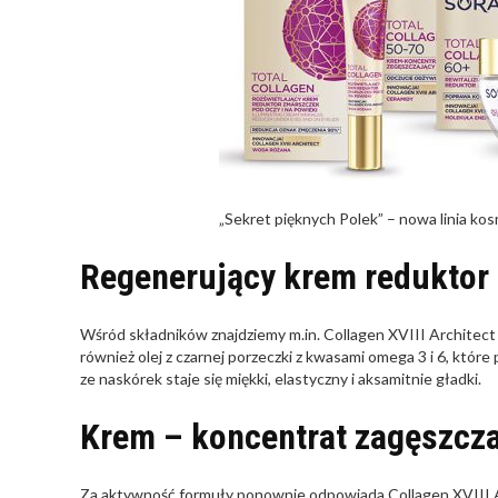
„Sekret pięknych Polek” – nowa linia k
Regenerujący krem reduktor
Wśród składników znajdziemy m.in. Collagen XVIII Architect p
również olej z czarnej porzeczki z kwasami omega 3 i 6, któr
ze naskórek staje się miękki, elastyczny i aksamitnie gładki.
Krem – koncentrat zagęszcza
Za aktywność formuły ponownie odpowiada Collagen XVIII Ar