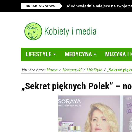
lep z tekstyliami – jak wybrać odpowiednie miejsce na swoje zakupy onl
BREAKING NEWS
LIFESTYLE
MEDYCYNA
MUZYKA I 
You are here:
Home
/
Kosmetyki
/
LifeStyle
/
„Sekret pięk
„Sekret pięknych Polek” – n