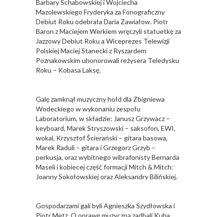
Barbary Schabowskiej i Wojciecha
Mazolewskiego Fryderyka za Fonograficzny
Debiut Roku odebrała Daria Zawiałow. Piotr
Baron z Maciejem Werkiem wręczyli statuetkę za
Jazzowy Debiut Roku a Wiceprezes Telewizji
Polskiej Maciej Stanecki z Ryszardem
Poznakowskim uhonorowali reżysera Teledysku
Roku – Kobasa Laksę.
Galę zamknął muzyczny hołd dla Zbigniewa
Wodeckiego w wykonaniu zespołu
Laboratorium, w składzie: Janusz Grzywacz –
keyboard, Marek Stryszowski – saksofon, EWI,
wokal, Krzysztof Ścierański – gitara basowa,
Marek Raduli – gitara i Grzegorz Grzyb –
perkusja, oraz wybitnego wibrafonisty Bernarda
Maseli i kobiecej część formacji Mitch & Mitch:
Joanny Sokołowskiej oraz Aleksandry Bilińskiej.
Gospodarzami gali byli Agnieszka Szydłowska i
Piotr Metz. O oprawę muzyczną zadbali Kuba