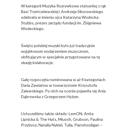
W kategorii Muzyka Rozrywkowa statuetkę z rąk
Basi Trzetrzelewskiej i Andrzeja Sikorowskiego
odebrała w imieniu ojca Katarzyna Wodecka-
Stubbs, prezes zarządu fundacji im. Zbigniewa
Wodeckiego.
Święto polskiej muzyki było już tradycyjnie
wyjątkowym wydarzeniem muzycznym,
obfitującym w specjalnie przygotowane na tę
okazję kolaboracje.
Galę rozpoczęła nominowana w aż 4 kategoriach
Daria Zawiałow w towarzystwie Krzysztofa
Zalewskiego. Po nich na scenie pojawiła się Ania
Dąbrowska z Grzegorzem Hyżym.
Usłyszeliśmy także składy: LemON, Anita
Lipnicka & The Hats, Miuosh, Grubson, Paulina
Przybysz; Natalia Nykiel, Tulia, Pianohooligan –