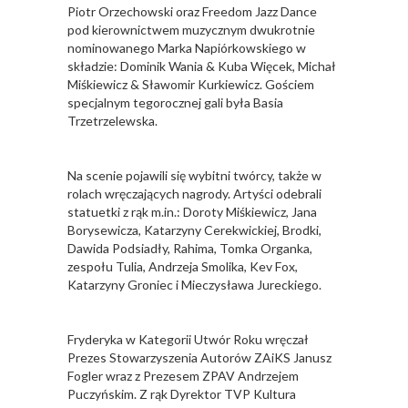
Piotr Orzechowski oraz Freedom Jazz Dance
pod kierownictwem muzycznym dwukrotnie
nominowanego Marka Napiórkowskiego w
składzie: Dominik Wania & Kuba Więcek, Michał
Miśkiewicz & Sławomir Kurkiewicz. Gościem
specjalnym tegorocznej gali była Basia
Trzetrzelewska.
Na scenie pojawili się wybitni twórcy, także w
rolach wręczających nagrody. Artyści odebrali
statuetki z rąk m.in.: Doroty Miśkiewicz, Jana
Borysewicza, Katarzyny Cerekwickiej, Brodki,
Dawida Podsiadły, Rahima, Tomka Organka,
zespołu Tulia, Andrzeja Smolika, Kev Fox,
Katarzyny Groniec i Mieczysława Jureckiego.
Fryderyka w Kategorii Utwór Roku wręczał
Prezes Stowarzyszenia Autorów ZAiKS Janusz
Fogler wraz z Prezesem ZPAV Andrzejem
Puczyńskim. Z rąk Dyrektor TVP Kultura