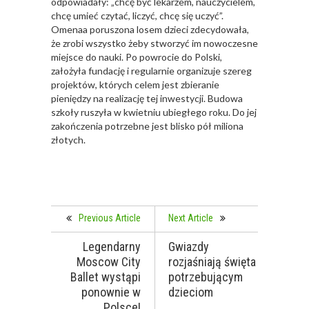
odpowiadały: „chcę być lekarzem, nauczycielem,
chcę umieć czytać, liczyć, chcę się uczyć”.
Omenaa poruszona losem dzieci zdecydowała,
że zrobi wszystko żeby stworzyć im nowoczesne
miejsce do nauki. Po powrocie do Polski,
założyła fundację i regularnie organizuje szereg
projektów, których celem jest zbieranie
pieniędzy na realizację tej inwestycji. Budowa
szkoły ruszyła w kwietniu ubiegłego roku. Do jej
zakończenia potrzebne jest blisko pół miliona
złotych.
Previous Article
Next Article
Legendarny
Gwiazdy
Moscow City
rozjaśniają święta
Ballet wystąpi
potrzebującym
ponownie w
dzieciom
Polsce!