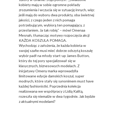
kobiety mają w sobie ogromne pokłady
zrozumienia i wczucia się w sytuację innych, więc
jeśli mają do wyboru dwa produkty, oba świetnej
jakości, z czego jeden z nich pomaga
potrzebującym, wybiorą ten pomagający, z
przesłaniem. Ja tak robię.” – mówi Omenaa
Mesnah, tłumacząc motywy rozpoczęcia akcji
KAŻDA KOSZULA POMAGA.
Wychodząc z założenia, że każda kobieta w
swojej szafie musi mieć dobrze odszytą koszulę
wybór padł na młody start-up James Button,
który do tej pory specjalizował się w
klasycznych, biznesowych modelach. Z
inicjatywy Omeny marka wprowadziła
limitowane edycje damskich koszul, super
modnych, które stały się synonimem must have
każdej fashionistki. Poprzednia kolekcja
realizowana we współpracy z Lidią Kalitą,
rozeszła się niemalże w dwa tygodnie. Jak będzie
z aktualnymi modelami?