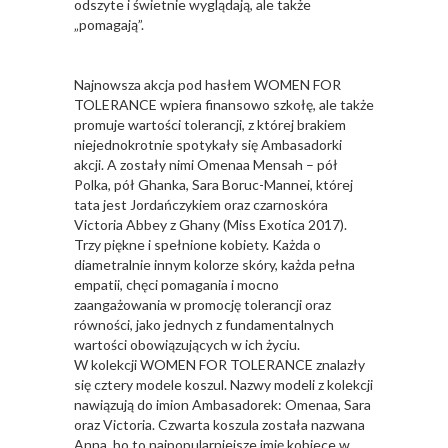
odszyte i świetnie wyglądają, ale także
„pomagają”.
Najnowsza akcja pod hasłem WOMEN FOR
TOLERANCE wpiera finansowo szkołę, ale także
promuje wartości tolerancji, z której brakiem
niejednokrotnie spotykały się Ambasadorki
akcji. A zostały nimi Omenaa Mensah – pół
Polka, pół Ghanka, Sara Boruc-Mannei, której
tata jest Jordańczykiem oraz czarnoskóra
Victoria Abbey z Ghany (Miss Exotica 2017).
Trzy piękne i spełnione kobiety. Każda o
diametralnie innym kolorze skóry, każda pełna
empatii, chęci pomagania i mocno
zaangażowania w promocję tolerancji oraz
równości, jako jednych z fundamentalnych
wartości obowiązujących w ich życiu.
W kolekcji WOMEN FOR TOLERANCE znalazły
się cztery modele koszul. Nazwy modeli z kolekcji
nawiązują do imion Ambasadorek: Omenaa, Sara
oraz Victoria. Czwarta koszula została nazwana
Anna, bo to najpopularniejsze imię kobiece w