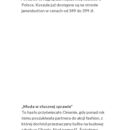
Polsce. Koszule już dostępne są na stronie
jamesbutton w cenach od 349 do 399 zł.
„Moda w słusznej sprawie”
To hasło przyświecało Omenie, gdy ponad rok
temu poszukiwała partnera do akcji fashion, z
której dochód przeznaczany byłby na budowę
szkoły w Ghanie. Stąd pomysł? „Świadome