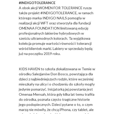
#INDIGOTOLERANCE
A obok akcji WOMEN FOR TOLERANCE rusza
także projekt #INDIGOTOLERANCE, w ramach
którego marka INDIGO NAILS pomogła w
realizacji akcji WFT oraz stworzyła dla fundacji
OMENAA FOUNDATION limitowaną edycję
profesjonalnych lakierów hybrydowych w
sześciu ultramodnych kolorach. Ta wyjątkowa
kolekcja promuje wartości równości i tolerancji
wśród klientek marki. Lakiery w sprzedaży będą
już na początku 2019 roku.
KIDS HAVEN to szkoła zlokalizowana w Temie w
ośrodku Salezjanów Don Bosco, powstająca dla
dzieci z najbiedniejszych rodzin, które wcześniej
mieszkały na ulicy i o chodzeniu do szkoły mogły
jedynie pomarzyć. Inicjatorką jej powstania jest
Omenaa Mensah, która gdy kilka lat temu trafiła
do ośrodka, poznała często tragiczne historie
jego podopiecznych. Dzieci pytane o to, o czym
marzą nie mówiły, że chcą iPhona, czy tablet, ale