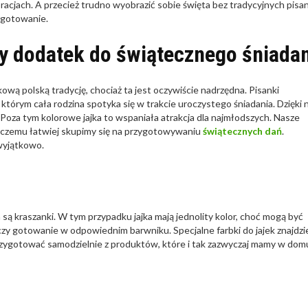
cjach. A przecież trudno wyobrazić sobie święta bez tradycyjnych pisa
ygotowanie.
ny dodatek do świątecznego śniada
ową polską tradycję, chociaż ta jest oczywiście nadrzędna. Pisanki
tórym cała rodzina spotyka się w trakcie uroczystego śniadania. Dzięki 
 Poza tym kolorowe jajka to wspaniała atrakcja dla najmłodszych. Nasze
i czemu łatwiej skupimy się na przygotowywaniu
świątecznych dań
.
wyjątkowo.
są kraszanki. W tym przypadku jajka mają jednolity kolor, choć mogą być
y gotowanie w odpowiednim barwniku. Specjalne farbki do jajek znajdz
zygotować samodzielnie z produktów, które i tak zazwyczaj mamy w dom