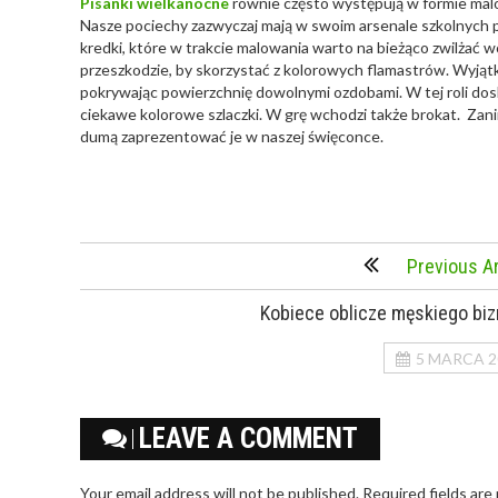
Pisanki wielkanocne
równie często występują w formie mal
Nasze pociechy zazwyczaj mają w swoim arsenale szkolnych 
kredki, które w trakcie malowania warto na bieżąco zwilżać wod
przeszkodzie, by skorzystać z kolorowych flamastrów. Wyjątk
pokrywając powierzchnię dowolnymi ozdobami. W tej roli dos
ciekawe kolorowe szlaczki. W grę wchodzi także brokat. Zanim
dumą zaprezentować je w naszej święconce.
Previous Ar
Kobiece oblicze męskiego bi
5 MARCA 2
LEAVE A COMMENT
Your email address will not be published. Required fields are