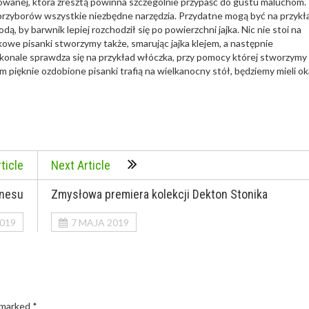
owanej, która zresztą powinna szczególnie przypaść do gustu maluchom.
przyborów wszystkie niezbędne narzędzia. Przydatne mogą być na przykł
ą, by barwnik lepiej rozchodził się po powierzchni jajka. Nic nie stoi na
owe pisanki stworzymy także, smarując jajka klejem, a następnie
konale sprawdza się na przykład włóczka, przy pomocy której stworzymy
 pięknie ozdobione pisanki trafią na wielkanocny stół, będziemy mieli ok
ticle
Next Article
znesu
Zmysłowa premiera kolekcji Dekton Stonika
019
7 MAJA 2019
 marked *