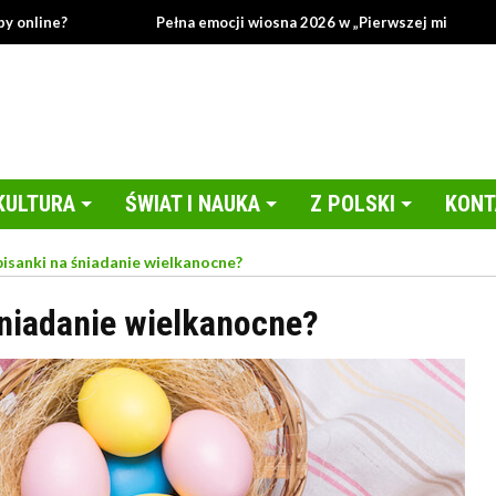
ine?
Pełna emocji wiosna 2026 w „Pierwszej miłości”!
KULTURA
ŚWIAT I NAUKA
Z POLSKI
KONT
pisanki na śniadanie wielkanocne?
śniadanie wielkanocne?