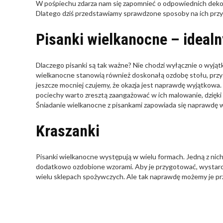
W pośpiechu zdarza nam się zapomnieć o odpowiednich dekora
Dlatego dziś przedstawiamy sprawdzone sposoby na ich prz
Pisanki wielkanocne – ideal
Dlaczego pisanki są tak ważne? Nie chodzi wyłącznie o wyjątk
wielkanocne stanowią również doskonałą ozdobę stołu, przy k
jeszcze mocniej czujemy, że okazja jest naprawdę wyjątkowa.
pociechy warto zresztą zaangażować w ich malowanie, dzięk
Śniadanie wielkanocne z pisankami zapowiada się naprawdę 
Kraszanki
Pisanki wielkanocne występują w wielu formach. Jedną z nich 
dodatkowo ozdobione wzorami. Aby je przygotować, wystarcz
wielu sklepach spożywczych. Ale tak naprawdę możemy je pr