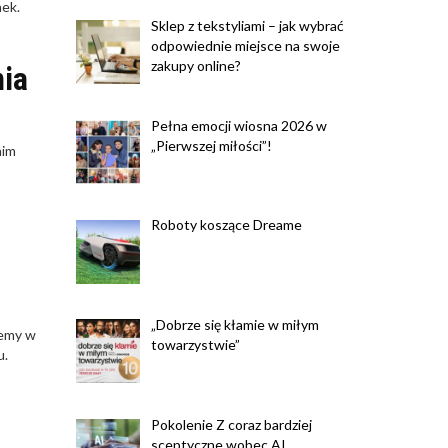
nek.
Sklep z tekstyliami – jak wybrać
odpowiednie miejsce na swoje
zakupy online?
nia
Pełna emocji wiosna 2026 w
„Pierwszej miłości”!
nim
Roboty koszące Dreame
„Dobrze się kłamie w miłym
iemy w
towarzystwie”
u.
Pokolenie Z coraz bardziej
sceptyczne wobec AI.