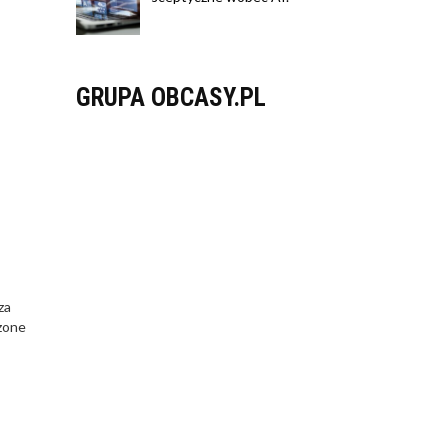
GRUPA OBCASY.PL
za
zone