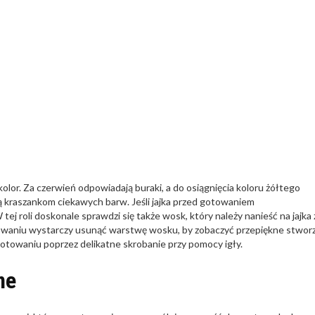
olor. Za czerwień odpowiadają buraki, a do osiągnięcia koloru żółtego
ą kraszankom ciekawych barw. Jeśli jajka przed gotowaniem
tej roli doskonale sprawdzi się także wosk, który należy nanieść na jajka 
towaniu wystarczy usunąć warstwę wosku, by zobaczyć przepiękne stwor
otowaniu poprzez delikatne skrobanie przy pomocy igły.
ne