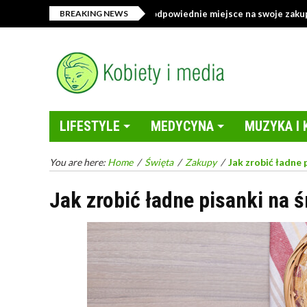
lep z tekstyliami – jak wybrać odpowiednie miejsce na swoje zakupy onl
BREAKING NEWS
LIFESTYLE
MEDYCYNA
MUZYKA I 
You are here:
Home
/
Święta
/
Zakupy
/
Jak zrobić ładne 
Jak zrobić ładne pisanki na 