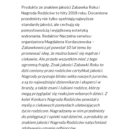
Produkty ze znakiem jakości Zabawka Roku i
Nagroda Rodziców to hity 2018 roku. Docenione
przedmioty nie tylko spełniają najwyższe
standardy jakości, ale cechują się
pomysłowością i wyjątkową estetyką
wykonania. Redaktor Naczelna serwisu-
organizatora Magdalena Kordaszewska –
Zabawkowicz.pl powstał 10 lat temu by
promować ideę, że można bawić się mądrze i
ciekawie. Ale przede wszystkim mieć z tego
ogromną frajdę. Znak jakości Zabawki Roku to
dziś ceniony przez rodziców certyfikat jakości.
Nagrody przyznaje blisko setka naszych jurorów,
a są to najważniejsi dziennikarze i eksperci w
branży, a także znani i lubiani rodzice, którzy
mogą przyglądać się reakcjom własnych dzieci. Z
kolei Konkurs Nagroda Rodziców powstał z
myślą o ciekawych pomysłach ułatwiających
życie rodzicom. Nagradzamy w nim przedmioty
do pielęgnacji i opieki nad dziećmi, a produkty ze
znakiem jakości Nagroda Rodziców natychmiast
zdobywają uznanie odbiorców.