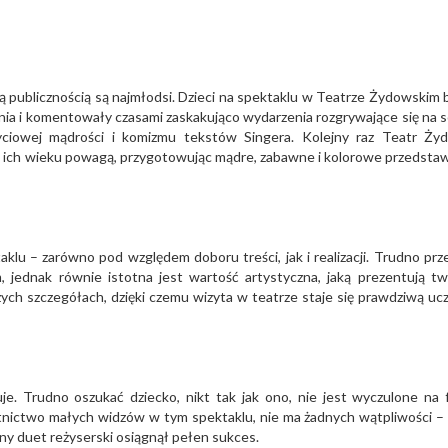
ą publicznością są najmłodsi. Dzieci na spektaklu w Teatrze Żydowskim 
ia i komentowały czasami zaskakująco wydarzenia rozgrywające się na s
życiowej mądrości i komizmu tekstów Singera. Kolejny raz Teatr Ży
 ich wieku powagą, przygotowując mądre, zabawne i kolorowe przedstaw
lu – zarówno pod względem doboru treści, jak i realizacji. Trudno prz
, jednak równie istotna jest wartość artystyczna, jaką prezentują tw
h szczegółach, dzięki czemu wizyta w teatrze staje się prawdziwą ucz
e. Trudno oszukać dziecko, nikt tak jak ono, nie jest wyczulone na f
stnictwo małych widzów w tym spektaklu, nie ma żadnych wątpliwości –
ny duet reżyserski osiągnął pełen sukces.