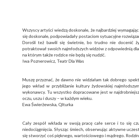
Wszyscy artyści wiedzą doskonale, że najbardziej wymagając
się doskonale, podpowiadały postaciom sytuacyjne rozwiązan
Dorośli też bawili się świetnie, bo trudno nie docenić 
potraktował swoich najmłodszych widzów z odpowiednią dla
na którym także rodzice nie będą się nudzić.
Iwa Poznerowicz, Teatr Dla Was
Muszę przyznać, że dawno nie widziałam tak dobrego spektak
jego wkład w przybliżanie kultury żydowskiej najmłodszym
wykonawcy. Tu wszystko dopracowane jest w najdrobniejszyc
oczu, uszu i duszy – w każdym wieku.
Ewa Świerżewska, Qlturka
Cały zespół wkłada w swoją pracę całe serce i to się czuj
niedociągnięcia. Słysząc śmiech, obserwując aktywne ucze
się stworzyć coś pięknego, wartościowego i mądrego. Rodzin