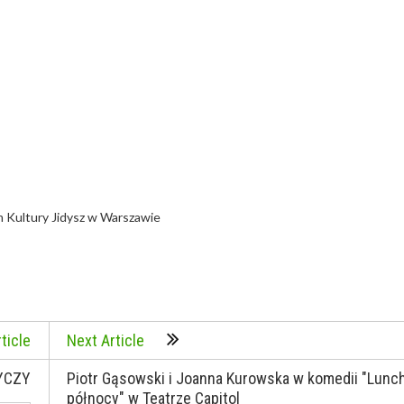
m Kultury Jidysz w Warszawie
ticle
Next Article
YCZY
Piotr Gąsowski i Joanna Kurowska w komedii "Lunc
północy" w Teatrze Capitol