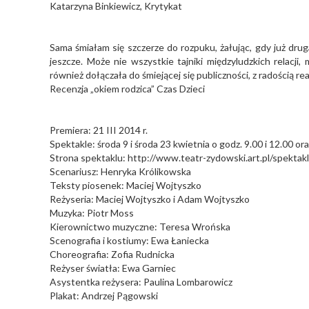
Katarzyna Binkiewicz, Krytykat
Sama śmiałam się szczerze do rozpuku, żałując, gdy już drug
jeszcze. Może nie wszystkie tajniki międzyludzkich relacji,
również dołączała do śmiejącej się publiczności, z radością r
Recenzja „okiem rodzica” Czas Dzieci
Premiera: 21 III 2014 r.
Spektakle: środa 9 i środa 23 kwietnia o godz. 9.00 i 12.00 or
Strona spektaklu: http://www.teatr-zydowski.art.pl/spektakl
Scenariusz: Henryka Królikowska
Teksty piosenek: Maciej Wojtyszko
Reżyseria: Maciej Wojtyszko i Adam Wojtyszko
Muzyka: Piotr Moss
Kierownictwo muzyczne: Teresa Wrońska
Scenografia i kostiumy: Ewa Łaniecka
Choreografia: Zofia Rudnicka
Reżyser światła: Ewa Garniec
Asystentka reżysera: Paulina Lombarowicz
Plakat: Andrzej Pągowski