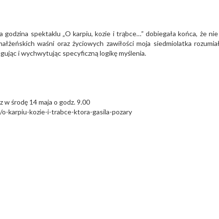
a godzina spektaklu „O karpiu, kozie i trąbce…” dobiegała końca, że ni
 małżeńskich waśni oraz życiowych zawiłości moja siedmiolatka rozumiał
eagując i wychwytując specyficzną logikę myślenia.
az w środę 14 maja o godz. 9.00
/o-karpiu-kozie-i-trabce-ktora-gasila-pozary