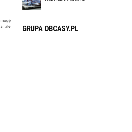
e mogę
a, ale
GRUPA OBCASY.PL