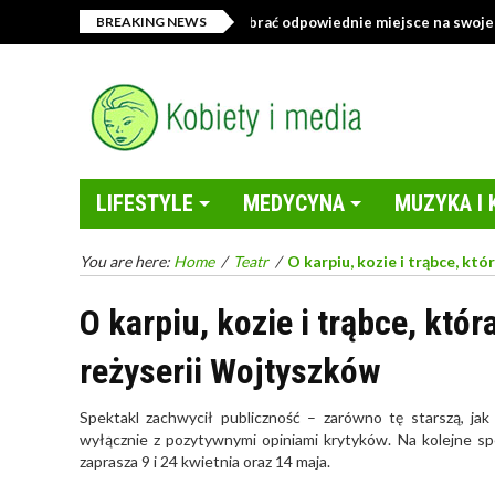
Sklep z tekstyliami – jak wybrać odpowiednie miejsce na swoje zakupy
BREAKING NEWS
LIFESTYLE
MEDYCYNA
MUZYKA I 
You are here:
Home
/
Teatr
/
O karpiu, kozie i trąbce, kt
O karpiu, kozie i trąbce, któ
reżyserii Wojtyszków
Spektakl zachwycił publiczność – zarówno tę starszą, jak 
wyłącznie z pozytywnymi opiniami krytyków. Na kolejne s
zaprasza 9 i 24 kwietnia oraz 14 maja.