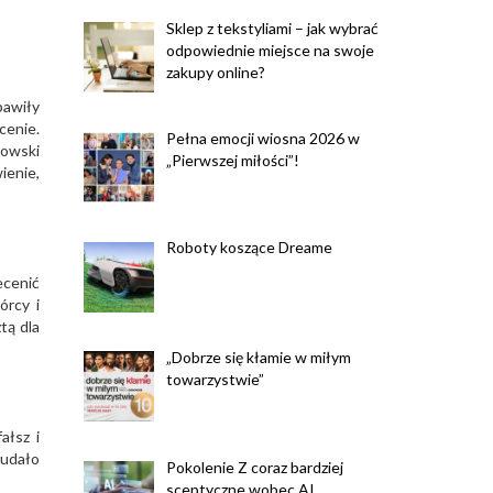
Sklep z tekstyliami – jak wybrać
odpowiednie miejsce na swoje
zakupy online?
bawiły
cenie.
Pełna emocji wiosna 2026 w
dowski
„Pierwszej miłości”!
ienie,
Roboty koszące Dreame
ecenić
órcy i
tą dla
„Dobrze się kłamie w miłym
towarzystwie”
ałsz i
 udało
Pokolenie Z coraz bardziej
sceptyczne wobec AI.