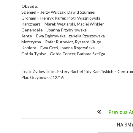
Obsada
:
Szlemiel – Jerzy Walczak, Dawid Szurmiej
Gronam – Henryk Rajfer, Piotr Wiszniowski
Karczmarz – Marek Węglarski, Maciej Winkler
Genendełe – Joanna Przybyłowska
Jente – Ewa Dąbrowska, Izabella Rzeszowska
Mężczyzna – Rafał Rutowicz, Ryszard Kluge
Kobieta – Ewa Greś, Joanna Rzączyńska
Gołda Typisz – Gołda Tencer, Barbara Szeliga
Teatr Żydowski im. Estery Rachel i Idy Kamińskich – Centru
Plac Grzybowski 12/16
Previous Ar
NA SM