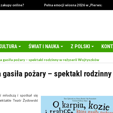
 online?
Pełna emocji wiosna 2026 w „Pierwszej miłości”!
KULTURA
ŚWIAT I NAUKA
Z POLSKI
KONT
óra gasiła pożary – spektakl rodzinny w reżyserii Wojtyszków
ra gasiła pożary – spektakl rodzinny
i młodszą i spotkał się
pektakle Teatr Żydowski