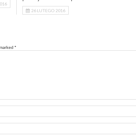
016
26 LUTEGO 2016
 marked *